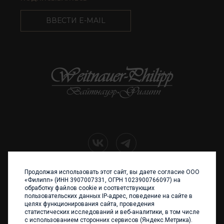
ВВЕСТИ E-MAIL
Продолжая использовать этот сайт, вы даете согласие ООО
+7 (4012) 960 898
«Филипп» (ИНН 3907007331, ОГРН 1023900766097) на
обработку файлов cookie и соответствующих
236017 Калининград,
пользовательских данных IP-адрес, поведение на сайте в
ул. Каштановая аллея, 47
целях функционирования сайта, проведения
Телефон: +7 4012 960 898,
статистических исследований и веб-аналитики, в том числе
+7 4012 960 856
с использованием сторонних сервисов (Яндекс.Метрика).