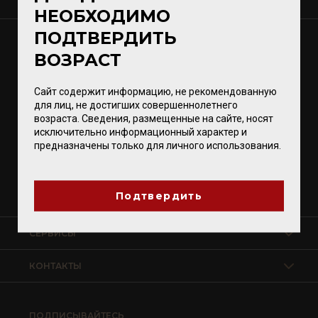
О КОМПАНИИ
НЕОБХОДИМО
ПОДТВЕРДИТЬ
МАГАЗИНЫ
ВОЗРАСТ
Калининград
Светлогорск
Сайт содержит информацию, не рекомендованную
Зеленоградск
для лиц, не достигших совершеннолетнего
возраста. Сведения, размещенные на сайте, носят
Гурьевск
исключительно информационный характер и
предназначены только для личного использования.
Магазины VomFASS
Подтвердить
СЕРВИСЫ
КОНТАКТЫ
ПОДПИСЫВАЙТЕСЬ