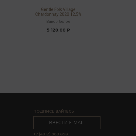
Gentle Folk Village
Chardonnay 2020 12,5%
0,75л
Вино
/
белое
5 120.00 ₽
ПОДПИСЫВАЙТЕСЬ
ВВЕСТИ E-MAIL
+7 (4012) 960 898