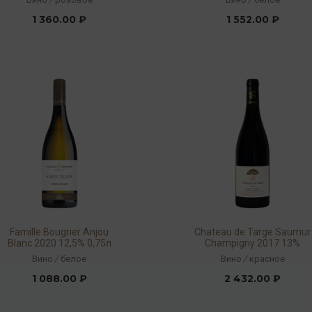
1 360.00 ₽
1 552.00 ₽
Famille Bougrier Anjou
Chateau de Targe Saumur
Blanc 2020 12,5% 0,75л
Champigny 2017 13%
0,75л
Вино
/
белое
Вино
/
красное
1 088.00 ₽
2 432.00 ₽