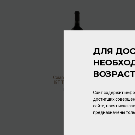
ДЛЯ ДОС
НЕОБХО
ВОЗРАС
Coiano Castello di Coiano
IGT Toscano 2021 13,5%
0,75л
Вино
/
красное
Сайт содержит инфо
896.00 ₽
достигших совершен
сайте, носят исклю
предназначены толь