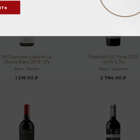
ить
M.Chapoutier Luberon La
Realizado DO Yecla 2020
Ciboise Blanc 2019 13%
14,5% 0,75л
0,75л
Вино
/
белое
Вино
/
красное
1 216.00 ₽
2 784.00 ₽