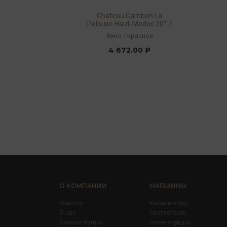
Chateau Cambon La
Pelouse Haut-Medoc 2017
13% 0,75л
Вино
/
красное
4 672.00 ₽
О КОМПАНИИ
МАГАЗИНЫ
Новости
Калининград
О нас
Светлогорск
Винные бутики
Зеленоградск