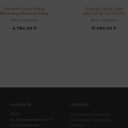
Tscharke Estate Shiraz
Chateau Talbot Saint
Marananga Barossa Valley
Julien 2018 14,5% 0,75л
2019 15% 0,75л
Вино
/
красное
Вино
/
красное
4 784.00 ₽
15 680.00 ₽
КОНТАКТЫ
СЕРВИСЫ
ОФИС
Программа лояльности
ул. Каштановая аллея, 47
Подарочные сертификаты
+7 (4012) 960 898
Рецепты