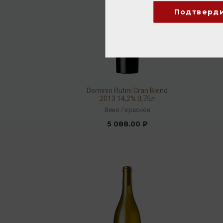
Подтверд
Dominio Rutini Gran Blend
2013 14,2% 0,75л
Вино
/
красное
5 088.00 ₽