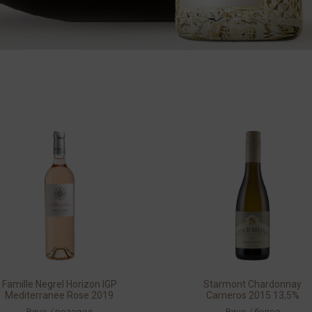
Famille Negrel Horizon IGP
Starmont Chardonnay
Mediterranee Rose 2019
Carneros 2015 13,5%
12,5% 0,75л
0,375л
Вино
/
розовое
Вино
/
белое