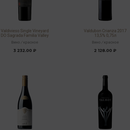
Valdivieso Single Vineyard
Valdubon Crianza 2017
DO Sagrada Familia Valley
13,5% 0,75л
Malbec 2019 14% 0,75л
Вино
/
красное
Вино
/
красное
3 232.00 ₽
2 128.00 ₽