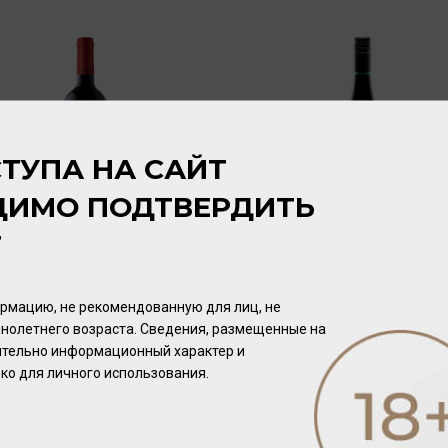
ТУПА НА САЙТ
ДИМО ПОДТВЕРДИТЬ
Т
Valdivieso Cabernet
Elephant Hill Chardonnay
Sauvignon 2019 13,5%
2016 13,5% 0,75л
0,75л
Вино
/
красное
Вино
/
белое
рмацию, не рекомендованную для лиц, не
1 120.00 ₽
2 560.00 ₽
нолетнего возраста. Сведения, размещенные на
чительно информационный характер и
ко для личного использования.