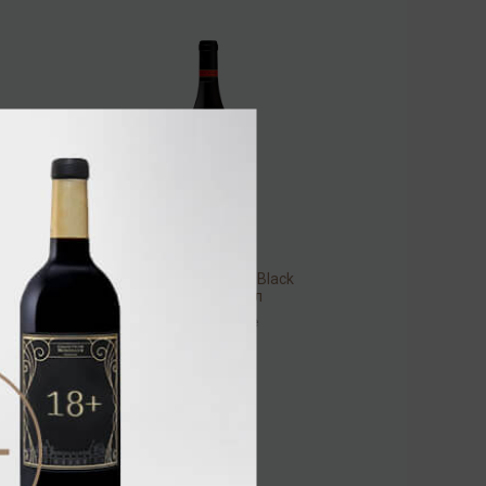
Post House Blueish Black
2020 14% 0,75л
Вино
/
красное
1 120.00 ₽