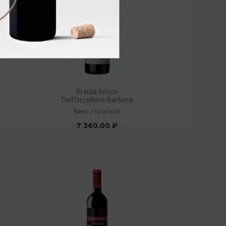
Braida Bricco
Dell'Uccellone Barbera
d'Asti DOCG 2014 15%
Вино
/
красное
0,75л
7 360.00 ₽