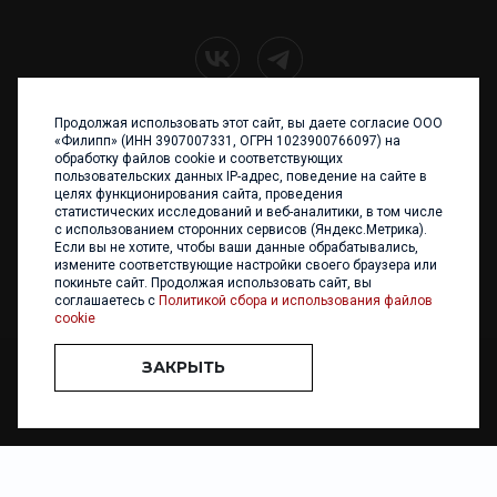
Продолжая использовать этот сайт, вы даете согласие ООО
+7 (4012) 960 898
«Филипп» (ИНН 3907007331, ОГРН 1023900766097) на
обработку файлов cookie и соответствующих
236017 Калининград,
пользовательских данных IP-адрес, поведение на сайте в
ул. Каштановая аллея, 47
целях функционирования сайта, проведения
Телефон: +7 4012 960 898,
статистических исследований и веб-аналитики, в том числе
+7 4012 960 856
с использованием сторонних сервисов (Яндекс.Метрика).
Если вы не хотите, чтобы ваши данные обрабатывались,
Написать нам
измените соответствующие настройки своего браузера или
покиньте сайт. Продолжая использовать сайт, вы
соглашаетесь с
Политикой сбора и использования файлов
cookie
ЗАКРЫТЬ
ООО «ФИЛИПП» © 2013 - 2026. Все права защищены
Разработка и
поддержка