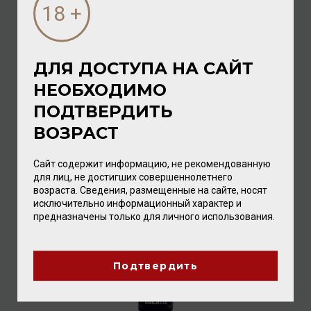
ДЛЯ ДОСТУПА НА САЙТ
НЕОБХОДИМО
Wohlmuth Sauvignon Blanc Ried Steinriegl 2019 13%
0,75л
ПОДТВЕРДИТЬ
Вино
/
белое
ВОЗРАСТ
3 728.00 ₽
Сайт содержит информацию, не рекомендованную
для лиц, не достигших совершеннолетнего
возраста. Сведения, размещенные на сайте, носят
исключительно информационный характер и
предназначены только для личного использования.
Подтвердить