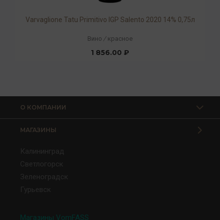
Varvaglione Tatu Primitivo IGP Salento 2020 14% 0,75л
Вино
/
красное
1 856.00 ₽
О КОМПАНИИ
МАГАЗИНЫ
Калининград
Светлогорск
Зеленоградск
Гурьевск
Магазины VomFASS