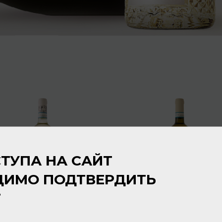
ТУПА НА САЙТ
ДИМО ПОДТВЕРДИТЬ
Т
Pasqua S Soave DOC 2025
Pasqua Soave DOC
12% 0,75л
Classico Villa Borghetti