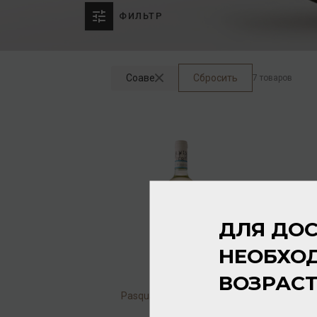
ФИЛЬТР
Соаве
Сбросить
7 товаров
ДЛЯ ДОС
НЕОБХО
ВОЗРАС
Pasqua S Soave DOC 2024
12% 0,75л