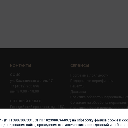
КОНТАКТЫ
СЕРВИСЫ
ОФИС
Программа лояльности
ул. Каштановая аллея, 47
Подарочные сертификаты
+7 (4012) 960 898
Рецепты
пн-пт 9:00 - 18:00
Доставка
Политика обработки персональны
ОПТОВЫЙ СКЛАД
Согласие на обработку персональ
Гвардейский проспект, зд. 15Д
Политика сбора и использования 
+7 (4012) 52 02 51
+7 (921) 710 02 51
п» (ИНН 3907007331, ОГРН 1023900766097) на обработку файлов cookie и со
пн-пт 8:00 - 17:00
нкционирования сайта, проведения статистических исследований и веб-анали