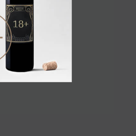
2025 12,5% 0,75л
Вино
/
белое
1 520.00 ₽