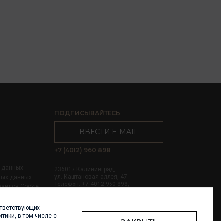
ПОДПИСЫВАЙТЕСЬ
ВВЕСТИ E-MAIL
+7 (4012) 960 898
х данных
236017 Калининград,
ул. Каштановая аллея, 47
ных данных
Телефон: +7 4012 960 898,
файлов Cookie
+7 4012 960 856
ответствующих
Написать нам
тики, в том числе с