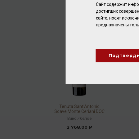
Вино
/
белое
Сайт содержит инфо
достигших совершен
1 200.00 ₽
сайте, носят исклю
предназначены толь
Подтверд
Tenuta Sant'Antonio
Soave Monte Ceriani DOC
2020 13% 0,75л
Вино
/
белое
2 768.00 ₽