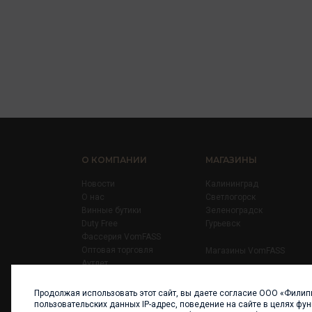
О КОМПАНИИ
МАГАЗИНЫ
Новости
Калининград
О нас
Светлогорск
Винные бутики
Зеленоградск
Duty Free
Гурьевск
Фассерия VomFASS
Оптовая торговля
Магазины VomFASS
Аутлет
Правила
Карьера
Продолжая использовать этот сайт, вы даете согласие ООО «Филип
Контакты
пользовательских данных IP-адрес, поведение на сайте в целях фу