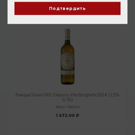
1 280.00 ₽
Подтвердить
Pasqua Soave DOC Classico Villa Borghetti 2024 12,5%
0,75л
Вино
/
белое
1 472.00 ₽