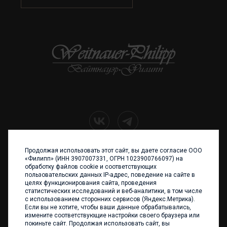
Продолжая использовать этот сайт, вы даете согласие ООО
+7 (4012) 960 898
«Филипп» (ИНН 3907007331, ОГРН 1023900766097) на
обработку файлов cookie и соответствующих
236017 Калининград,
пользовательских данных IP-адрес, поведение на сайте в
ул. Каштановая аллея, 47
целях функционирования сайта, проведения
Телефон: +7 4012 960 898,
статистических исследований и веб-аналитики, в том числе
+7 4012 960 856
с использованием сторонних сервисов (Яндекс.Метрика).
Если вы не хотите, чтобы ваши данные обрабатывались,
Написать нам
измените соответствующие настройки своего браузера или
покиньте сайт. Продолжая использовать сайт, вы