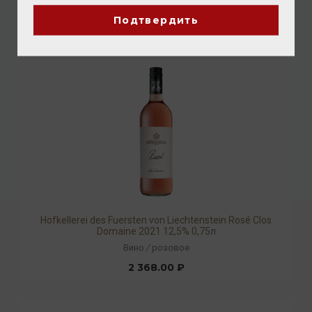
2 368.00 ₽
Подтвердить
Hofkellerei des Fuersten von Liechtenstein Rosé Clos
Domaine 2021 12,5% 0,75л
Вино
/
розовое
2 368.00 ₽