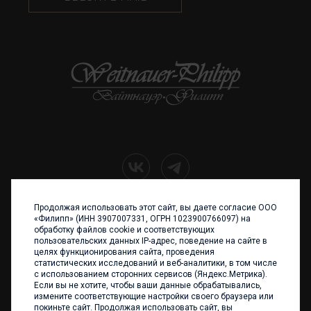
Продолжая использовать этот сайт, вы даете согласие ООО
+7 (4012) 960 898
«Филипп» (ИНН 3907007331, ОГРН 1023900766097) на
обработку файлов cookie и соответствующих
236017 Калининград,
пользовательских данных IP-адрес, поведение на сайте в
ул. Каштановая аллея, 47
целях функционирования сайта, проведения
Телефон: +7 4012 960 898,
статистических исследований и веб-аналитики, в том числе
+7 4012 960 856
с использованием сторонних сервисов (Яндекс.Метрика).
Если вы не хотите, чтобы ваши данные обрабатывались,
Написать нам
измените соответствующие настройки своего браузера или
покиньте сайт. Продолжая использовать сайт, вы