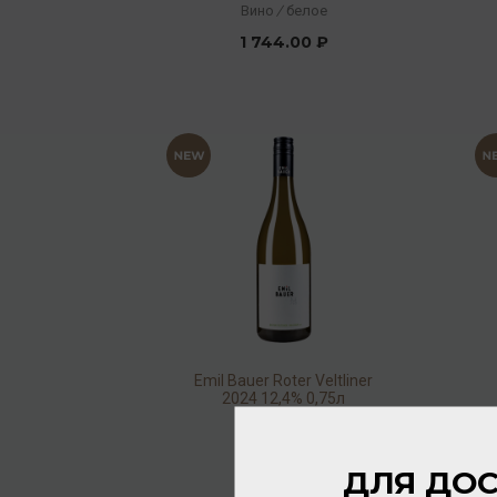
Clos Domaine 2016 12%
Вино
/
белое
0,75л
1 744.00 ₽
Emil Bauer Roter Veltliner
2024 12,4% 0,75л
Вино
/
белое
1 936.00 ₽
ДЛЯ ДОС