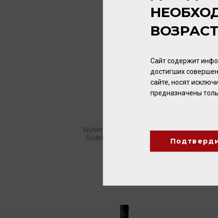
НЕОБХО
ВОЗРАС
Сайт содержит инфо
достигших совершен
сайте, носят исклю
предназначены толь
Wohlmuth Gewurztraminer
Südsteiermark 2018 13%
Подтверд
0,75л
Вино
/
белое
2 432.00 ₽