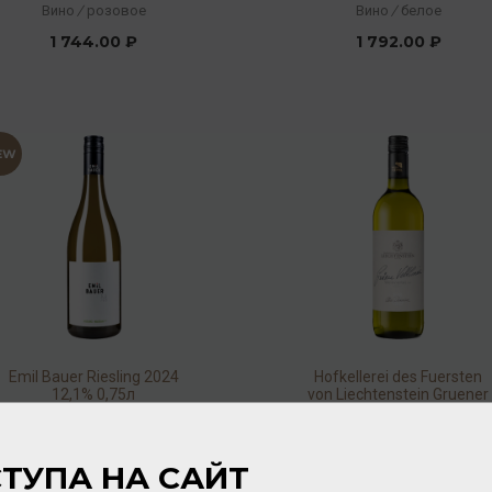
Rose Clos Domaine 2017
Вино
/
розовое
Вино
/
белое
12% 0,75л
1 744.00 ₽
1 792.00 ₽
Emil Bauer Riesling 2024
Hofkellerei des Fuersten
12,1% 0,75л
von Liechtenstein Gruener
Veltliner Clos Domaine
Вино
/
белое
Вино
/
белое
2022 12% 0,75л
2 320.00 ₽
2 368.00 ₽
ТУПА НА САЙТ