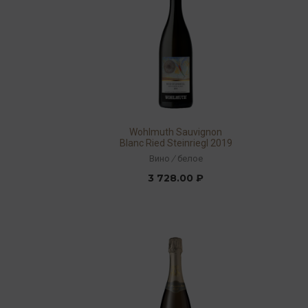
Wohlmuth Sauvignon
Blanc Ried Steinriegl 2019
13% 0,75л
Вино
/
белое
3 728.00 ₽