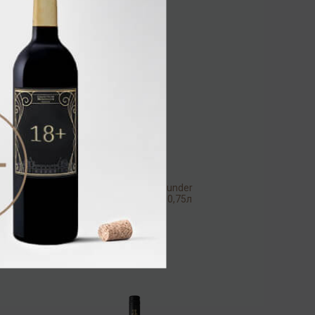
Wohlmuth Grauburgunder
Ried Gola 2019 13% 0,75л
Вино
/
белое
3 728.00 ₽