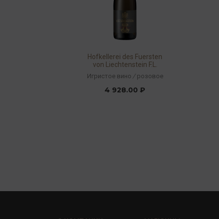
Hofkellerei des Fuersten
von Liechtenstein F.L.
Premier Brut Rosé 2022
Игристое вино
/
розовое
12,5% 0,75л
4 928.00 ₽