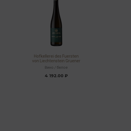
Hofkellerei des Fuersten
von Liechtenstein Gruener
Veltliner Reserve 2020 13%
Вино
/
белое
0,75л
4 192.00 ₽