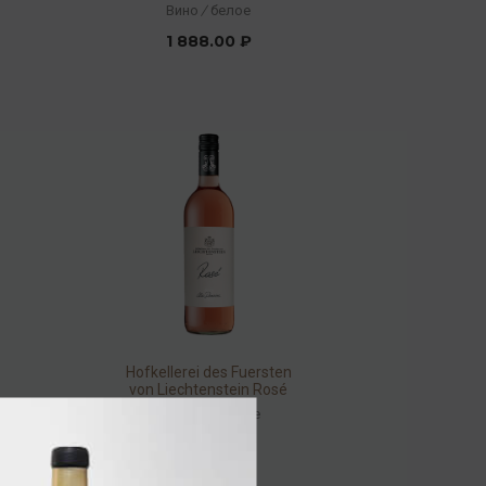
Вино
/
белое
1 888.00 ₽
Hofkellerei des Fuersten
von Liechtenstein Rosé
Clos Domaine 2021 12,5%
Вино
/
розовое
0,75л
2 368.00 ₽