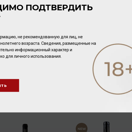
ДИМО ПОДТВЕРДИТЬ
Т
рмацию, не рекомендованную для лиц, не
нолетнего возраста. Сведения, размещенные на
чительно информационный характер и
ко для личного использования.
Wohlmuth Gelber
Hofkellerei des Fuersten
Muskateller Ried Steinriegl
von Liechtenstein
ить
2019 12,5% 0,75л
Herrnbaumgarten Cuvée
Вино
/
белое
Вино
/
белое
2021 12% 0,75л
3 568.00 ₽
3 712.00 ₽