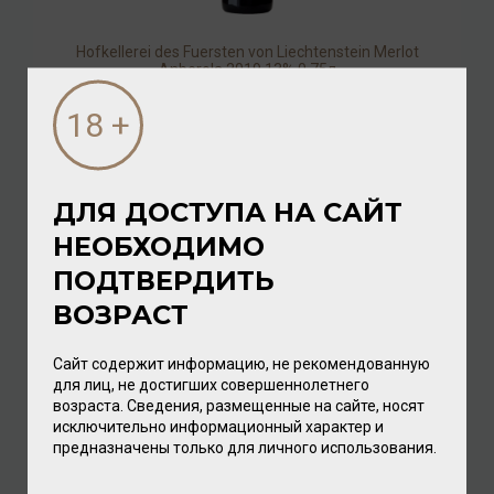
Hofkellerei des Fuersten von Liechtenstein Merlot
Anberola 2019 13% 0,75л
Вино
/
красное
4 128.00 ₽
ДЛЯ ДОСТУПА НА САЙТ
НЕОБХОДИМО
ПОДТВЕРДИТЬ
ВОЗРАСТ
Сайт содержит информацию, не рекомендованную
для лиц, не достигших совершеннолетнего
возраста. Сведения, размещенные на сайте, носят
исключительно информационный характер и
Hofkellerei des Fuersten von Liechtenstein Gruener
предназначены только для личного использования.
Veltliner Clos Domaine 2022 12% 0,75л
Вино
/
белое