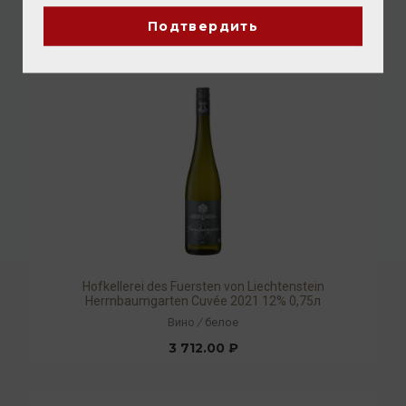
2 368.00 ₽
Подтвердить
Hofkellerei des Fuersten von Liechtenstein
Herrnbaumgarten Cuvée 2021 12% 0,75л
Вино
/
белое
3 712.00 ₽