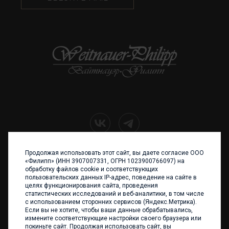
Продолжая использовать этот сайт, вы даете согласие ООО
+7 (4012) 960 898
«Филипп» (ИНН 3907007331, ОГРН 1023900766097) на
обработку файлов cookie и соответствующих
236017 Калининград,
пользовательских данных IP-адрес, поведение на сайте в
ул. Каштановая аллея, 47
целях функционирования сайта, проведения
Телефон: +7 4012 960 898,
статистических исследований и веб-аналитики, в том числе
+7 4012 960 856
с использованием сторонних сервисов (Яндекс.Метрика).
Если вы не хотите, чтобы ваши данные обрабатывались,
Написать нам
измените соответствующие настройки своего браузера или
покиньте сайт. Продолжая использовать сайт, вы