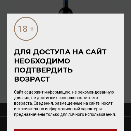
ДЛЯ ДОСТУПА НА САЙТ
Valdivieso Caballo Loco 2022 Grand Cru Apalta 14%
НЕОБХОДИМО
0,75л
ПОДТВЕРДИТЬ
Вино
/
красное
ВОЗРАСТ
5 792.00 ₽
Сайт содержит информацию, не рекомендованную
для лиц, не достигших совершеннолетнего
возраста. Сведения, размещенные на сайте, носят
исключительно информационный характер и
О КОМПАНИИ
предназначены только для личного использования.
МАГАЗИНЫ