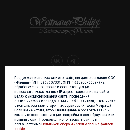
Продолжая использовать этот сайт, вы даете согласие ООО
+7 (4012) 960 898
«Филипп» (ИНН 3907007331, ОГРН 1023900766097) на
обработку файлов cookie и соответствующих
236017 Калининград,
пользовательских данных IP-адрес, поведение на сайте в
ул. Каштановая аллея, 47
целях функционирования сайта, проведения
Телефон: +7 4012 960 898,
статистических исследований и веб-аналитики, в том числе
+7 4012 960 856
с использованием сторонних сервисов (Яндекс.Метрика).
Если вы не хотите, чтобы ваши данные обрабатывались,
Написать нам
измените соответствующие настройки своего браузера или
покиньте сайт. Продолжая использовать сайт, вы
соглашаетесь с
Политикой сбора и использования файлов
cookie