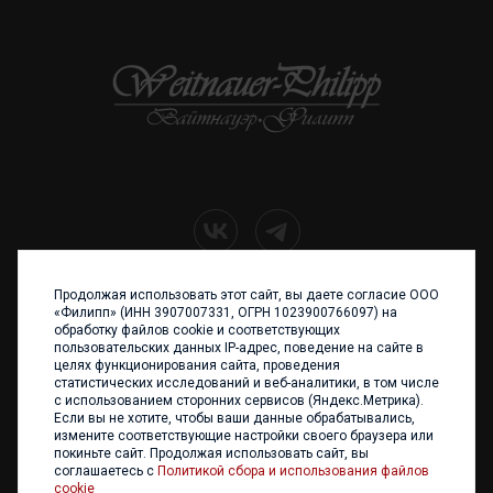
Продолжая использовать этот сайт, вы даете согласие ООО
+7 (4012) 960 898
«Филипп» (ИНН 3907007331, ОГРН 1023900766097) на
обработку файлов cookie и соответствующих
236017 Калининград,
пользовательских данных IP-адрес, поведение на сайте в
ул. Каштановая аллея, 47
целях функционирования сайта, проведения
Телефон: +7 4012 960 898,
статистических исследований и веб-аналитики, в том числе
+7 4012 960 856
с использованием сторонних сервисов (Яндекс.Метрика).
Если вы не хотите, чтобы ваши данные обрабатывались,
Написать нам
измените соответствующие настройки своего браузера или
покиньте сайт. Продолжая использовать сайт, вы
соглашаетесь с
Политикой сбора и использования файлов
cookie