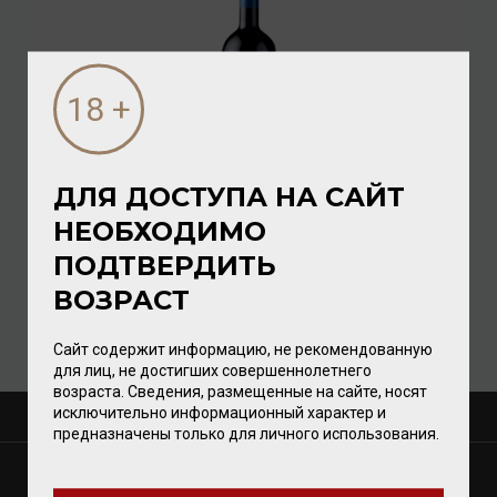
ДЛЯ ДОСТУПА НА САЙТ
Valdivieso Caballo Loco 2019 Grand Cru Apalta 14,5%
НЕОБХОДИМО
0,75л
ПОДТВЕРДИТЬ
Вино
/
красное
ВОЗРАСТ
6 992.00 ₽
Сайт содержит информацию, не рекомендованную
для лиц, не достигших совершеннолетнего
возраста. Сведения, размещенные на сайте, носят
исключительно информационный характер и
О КОМПАНИИ
предназначены только для личного использования.
МАГАЗИНЫ