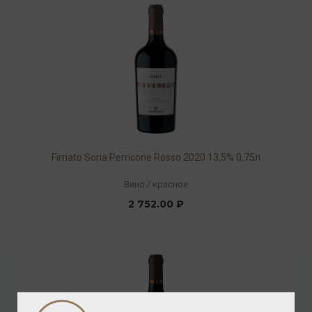
Firriato Soria Perricone Rosso 2020 13,5% 0,75л
Вино
/
красное
2 752.00 ₽