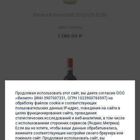
Pasqua S Soave DOC 2025 12% 0,75л
Вино
/
белое
1 280.00 ₽
Продолжая использовать этот сайт, вы даете согласие ООО
«Филипп» (ИНН 3907007331, ОГРН 1023900766097) на
обработку файлов cookie и соответствующих
пользовательских данных IP-адрес, поведение на сайте в
целях функционирования сайта, проведения
статистических исследований и веб-аналитики, в том числе
с использованием сторонних сервисов (Яндекс.Метрика).
Pasqua Montepulciano d'Abruzzo DOC 2024 12,5%
Если вы не хотите, чтобы ваши данные обрабатывались,
0,75л
измените соответствующие настройки своего браузера или
покиньте сайт. Продолжая использовать сайт, вы
Вино
/
красное