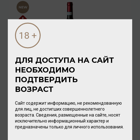
ДЛЯ ДОСТУПА НА САЙТ
НЕОБХОДИМО
Tenuta Ulisse Montepulciano D'Abruzzo DOP 2023 14%
0,75л
ПОДТВЕРДИТЬ
Вино
/
красное
ВОЗРАСТ
2 128.00 ₽
2 368.00 ₽
Сайт содержит информацию, не рекомендованную
для лиц, не достигших совершеннолетнего
возраста. Сведения, размещенные на сайте, носят
исключительно информационный характер и
предназначены только для личного использования.