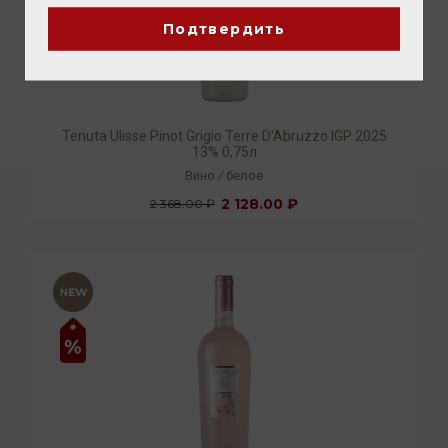
Подтвердить
Tenuta Ulisse Pinot Grigio Terre D'Abruzzo IGP 2025
13% 0,75л
Вино
/
белое
2 128.00 ₽
2 368.00 ₽