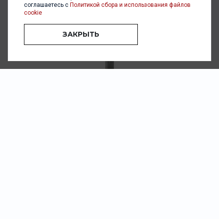
соглашаетесь с
Политикой сбора и использования файлов
1 232.00 ₽
cookie
ЗАКРЫТЬ
Pasqua Lapaccio Primitivo Salento IGT 2024 13,5%
0,75л
Вино
/
красное
1 728.00 ₽