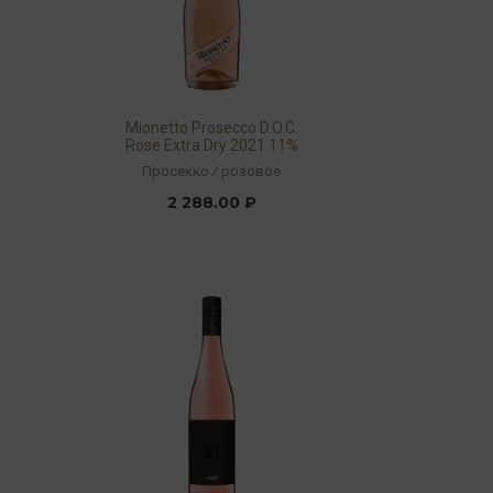
1
Mionetto Prosecco D.O.C.
Rose Extra Dry 2021 11%
0,75л
Просекко
/
розовое
2 288.00 ₽