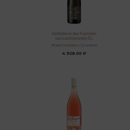
Hofkellerei des Fuersten
von Liechtenstein F.L.
Premier Brut Rosé 2022
Игристое вино
/
розовое
12,5% 0,75л
4 928.00 ₽