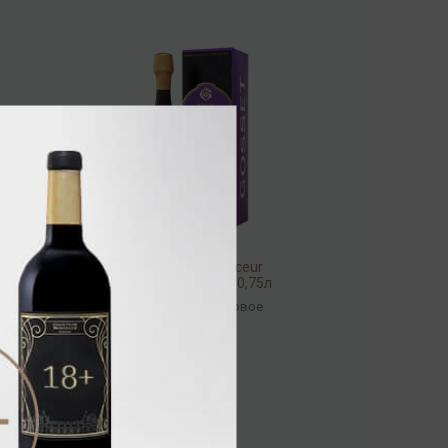
Gosset Petite Douceur
Rose Extra Dry 12% 0,75л
(gift-box)
Шампанское
/
розовое
15 360.00 ₽