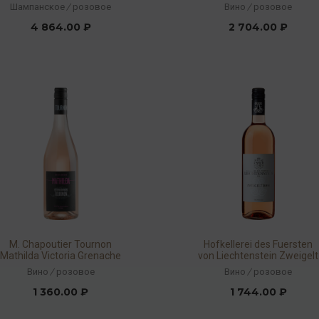
2017 13% 0,75л
Шампанское
/
розовое
Вино
/
розовое
4 864.00 ₽
2 704.00 ₽
M. Chapoutier Tournon
Hofkellerei des Fuersten
Mathilda Victoria Grenache
von Liechtenstein Zweigelt
2018 13% 0,75л
Rose Clos Domaine 2017
Вино
/
розовое
Вино
/
розовое
12% 0,75л
1 360.00 ₽
1 744.00 ₽