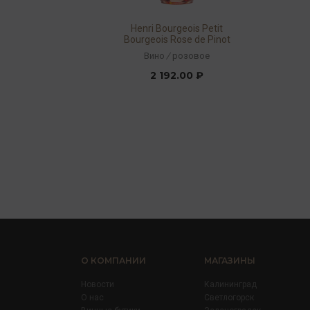
Henri Bourgeois Petit
Bourgeois Rose de Pinot
Noir 2022 13% 0,75л
Вино
/
розовое
2 192.00 ₽
О КОМПАНИИ
МАГАЗИНЫ
Новости
Калининград
О нас
Светлогорск