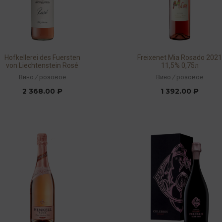
Hofkellerei des Fuersten
Freixenet Mia Rosado 202
von Liechtenstein Rosé
11,5% 0,75л
Clos Domaine 2021 12,5%
Вино
/
розовое
Вино
/
розовое
0,75л
2 368.00 ₽
1 392.00 ₽