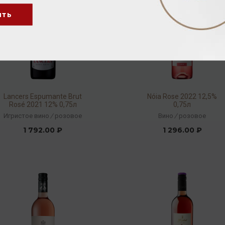
ить
Lancers Espumante Brut
Nóia Rose 2022 12,5%
Rosé 2021 12% 0,75л
0,75л
Игристое вино
/
розовое
Вино
/
розовое
1 792.00 ₽
1 296.00 ₽