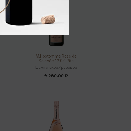
М.Hostomme Rose de
Saignée 12% 0,75л
Шампанское
/
розовое
9 280.00 ₽