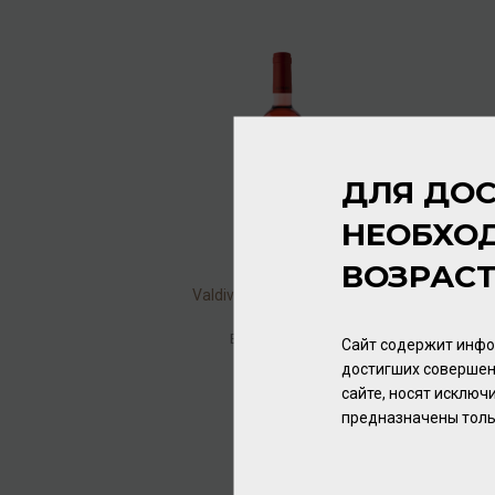
ДЛЯ ДОС
НЕОБХО
ВОЗРАС
Valdivieso Rose 2020 12%
0,75л
Вино
/
розовое
Сайт содержит инфо
достигших совершен
1 232.00 ₽
сайте, носят исклю
предназначены толь