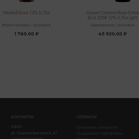
Henkell Rose 12% 0,75л
Gosset Celebris Rose Extra
Brut 2008 12% 0,75л (gift
box)
Игристое вино
/
розовое
Шампанское
/
розовое
1 760.00 ₽
45 920.00 ₽
КОНТАКТЫ
СЕРВИСЫ
ОФИС
Программа лояльности
ул. Каштановая аллея, 47
Подарочные сертификаты