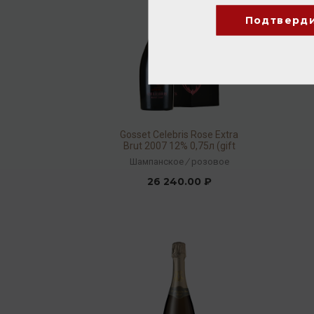
Подтверд
Gosset Celebris Rose Extra
Brut 2007 12% 0,75л (gift
box)
Шампанское
/
розовое
26 240.00 ₽