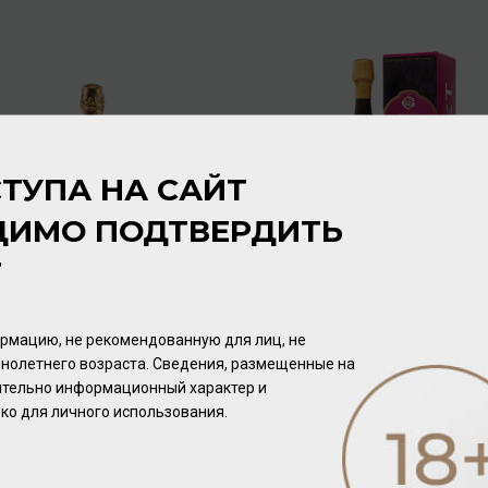
ТУПА НА САЙТ
ДИМО ПОДТВЕРДИТЬ
Т
Gosset Grand Rose Brut
Gosset Grand Rose Brut
12% 0,375л
12% 0,75л (gift-box)
Шампанское
/
розовое
Шампанское
/
розовое
рмацию, не рекомендованную для лиц, не
нолетнего возраста. Сведения, размещенные на
7 984.00 ₽
12 800.00 ₽
чительно информационный характер и
ко для личного использования.