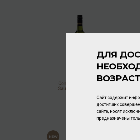
ДЛЯ ДОС
НЕОБХО
ВОЗРАС
Commissioner's Block
Sauvignon Blanc 2023
12,5% 0,75л
Вино
/
белое
Сайт содержит инфо
достигших совершен
1 440.00 ₽
сайте, носят исклю
предназначены толь