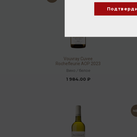
Подтверд
Vouvray Cuvee
Rochefleurie AOP 2023
11,5% 0,75л
Вино
/
белое
1 984.00 ₽