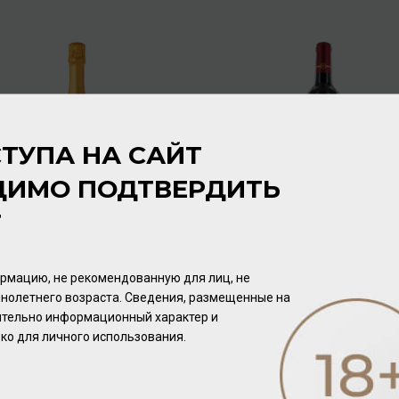
ТУПА НА САЙТ
ДИМО ПОДТВЕРДИТЬ
Т
Freixenet Mia Fruity &
Chateau Bessan Medoc
Sweet Moscato 2023 6,5%
2023 13% 0,75л
0,75л
Кава
/
белое
Вино
/
красное
рмацию, не рекомендованную для лиц, не
нолетнего возраста. Сведения, размещенные на
1 600.00 ₽
1 600.00 ₽
чительно информационный характер и
ко для личного использования.