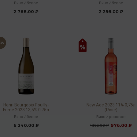
Auslese 2023 7% 0,375л
Вино
/
белое
Вино
/
белое
2 768.00 ₽
2 256.00 ₽
Henri Bourgeois Pouilly-
New Age 2023 11% 0,75л
Fume 2023 13,5% 0,75л
(Rose)
Вино
/
белое
Вино
/
розовое
6 240.00 ₽
976.00 ₽
1 392.00 ₽