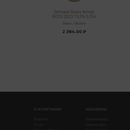
Demarie Roero Arneis
DOCG 2023 13,5% 0,75л
Вино
/
белое
2 384.00 ₽
О КОМПАНИИ
МАГАЗИНЫ
Новости
Калининград
О нас
Светлогорск