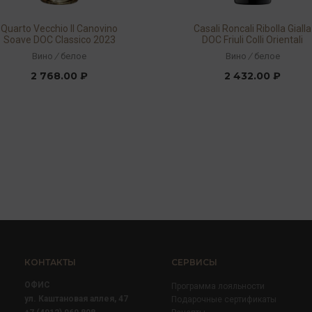
Quarto Vecchio Il Canovino
Casali Roncali Ribolla Gialla
Soave DOC Classico 2023
DOC Friuli Colli Orientali
13% 0,75л
2023 12,5% 0,75л
Вино
/
белое
Вино
/
белое
2 768.00 ₽
2 432.00 ₽
КОНТАКТЫ
СЕРВИСЫ
ОФИС
Программа лояльности
ул. Каштановая аллея, 47
Подарочные сертификаты