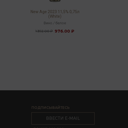
New Age 2023 11,5% 0,75л
(White)
Вино
/
белое
976.00 ₽
1 392.00 ₽
ПОДПИСЫВАЙТЕСЬ
ВВЕСТИ E-MAIL