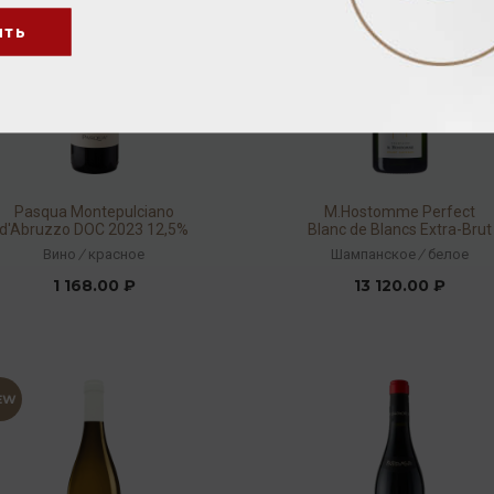
ить
Pasqua Montepulciano
М.Hostomme Perfect
d'Abruzzo DOC 2023 12,5%
Blanc de Blancs Extra-Brut
0,75л
(étui) 12% 0,75л
Вино
/
красное
Шампанское
/
белое
1 168.00 ₽
13 120.00 ₽