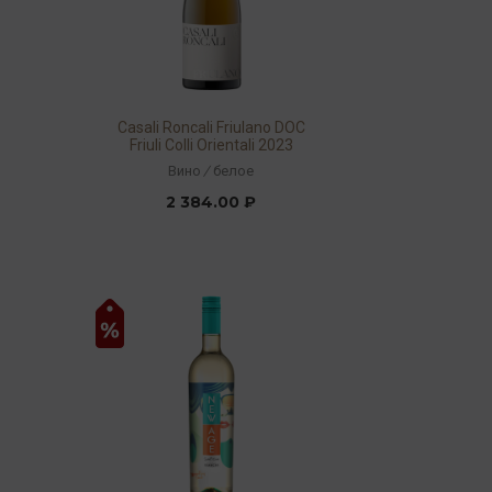
Casali Roncali Friulano DOC
Friuli Colli Orientali 2023
13% 0,75л
Вино
/
белое
2 384.00 ₽