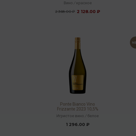
DOP 2023 14% 0,75л
Вино
/
красное
2 128.00 ₽
2 368.00 ₽
Ponte Bianco Vino
Frizzante 2023 10,5%
0,75л
Игристое вино
/
белое
1 296.00 ₽