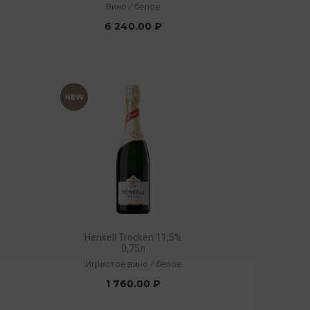
Вино
/
белое
6 240.00 ₽
Henkell Trocken 11,5%
0,75л
Игристое вино
/
белое
1 760.00 ₽