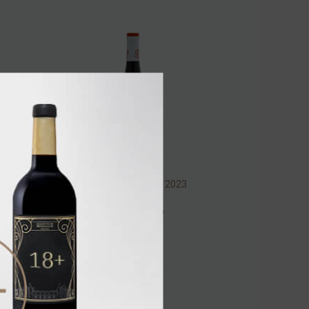
Heredad 26 Mencía 2023
13% 0,75л
Вино
/
красное
1 920.00 ₽