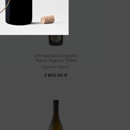
Crémant de Bourgogne
"Baron Auguste" Blanc
2023 12% 0,75л
Креман
/
белое
2 832.00 ₽