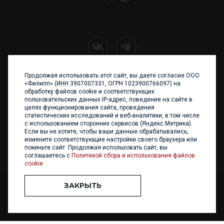
Продолжая использовать этот сайт, вы даете согласие ООО
+7 (4012) 960 898
«Филипп» (ИНН 3907007331, ОГРН 1023900766097) на
обработку файлов cookie и соответствующих
236017 Калининград,
пользовательских данных IP-адрес, поведение на сайте в
ул. Каштановая аллея, 47
целях функционирования сайта, проведения
Телефон: +7 4012 960 898,
статистических исследований и веб-аналитики, в том числе
+7 4012 960 856
с использованием сторонних сервисов (Яндекс.Метрика).
Если вы не хотите, чтобы ваши данные обрабатывались,
Написать нам
измените соответствующие настройки своего браузера или
покиньте сайт. Продолжая использовать сайт, вы
соглашаетесь с
Политикой сбора и использования файлов
cookie
ЗАКРЫТЬ
ООО «ФИЛИПП» © 2013 - 2026. Все права защищены
Разработка и
поддержка