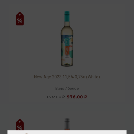
New Age 2023 11,5% 0,75л (White)
Вино
/
белое
976.00 ₽
1 392.00 ₽