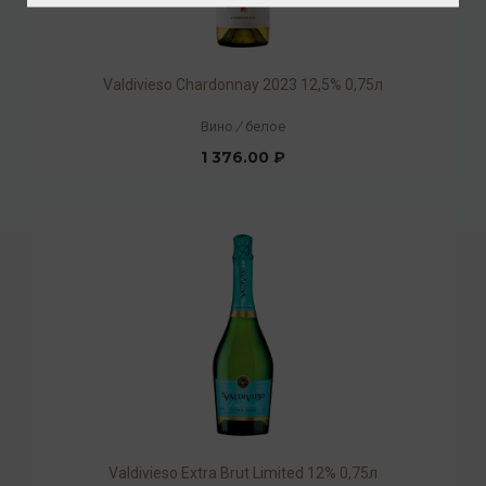
Valdivieso Chardonnay 2023 12,5% 0,75л
Вино
/
белое
1 376.00 ₽
Valdivieso Extra Brut Limited 12% 0,75л