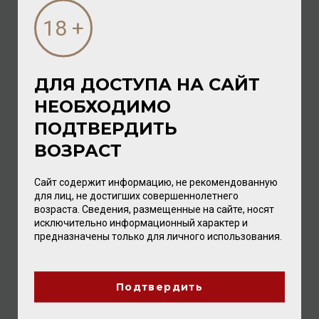
ДЛЯ ДОСТУПА НА САЙТ
НЕОБХОДИМО
М.Hostomme Gourmandise Blanc de Blancs Grand Cru
ПОДТВЕРДИТЬ
Demi-Sec 12% 0,75л
ВОЗРАСТ
Шампанское
/
белое
8 640.00 ₽
Сайт содержит информацию, не рекомендованную
для лиц, не достигших совершеннолетнего
возраста. Сведения, размещенные на сайте, носят
исключительно информационный характер и
предназначены только для личного использования.
Подтвердить