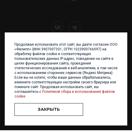
Продолжая использовать этот сайт, вы даете согласие ООО
+7 (4012) 960 898
«Филипп» (ИНН 3907007331, ОГРН 1023900766097) на
обработку файлов cookie и соответствующих
236017 Калининград,
пользовательских данных IP-адрес, поведение на сайте в
ул. Каштановая аллея, 47
целях функционирования сайта, проведения
Телефон: +7 4012 960 898,
статистических исследований и веб-аналитики, в том числе
+7 4012 960 856
с использованием сторонних сервисов (Яндекс.Метрика).
Если вы не хотите, чтобы ваши данные обрабатывались,
Написать нам
измените соответствующие настройки своего браузера или
покиньте сайт. Продолжая использовать сайт, вы
соглашаетесь с
Политикой сбора и использования файлов
cookie
ЗАКРЫТЬ
ООО «ФИЛИПП» © 2013 - 2026. Все права защищены
Разработка и
поддержка