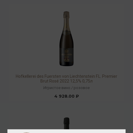
Hofkellerei des Fuersten von Liechtenstein F.L. Premier
Brut Rosé 2022 12,5% 0,75л
Игристое вино
/
розовое
4 928.00 ₽