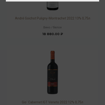
André Goichot Puligny-Montrachet 2022 13% 0,75л
Вино
/
белое
18 880.00 ₽
Gio` Cabernet IGT Veneto 2022 12% 0,75л