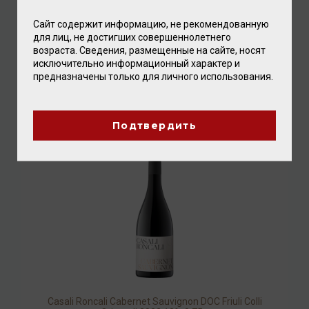
Сайт содержит информацию, не рекомендованную
для лиц, не достигших совершеннолетнего
возраста. Сведения, размещенные на сайте, носят
Ca'Maiol Prestige Lugana DOC 2022 13,5% 0,75л
исключительно информационный характер и
предназначены только для личного использования.
Вино
/
белое
2 384.00 ₽
Подтвердить
Casali Roncali Cabernet Sauvignon DOC Friuli Colli