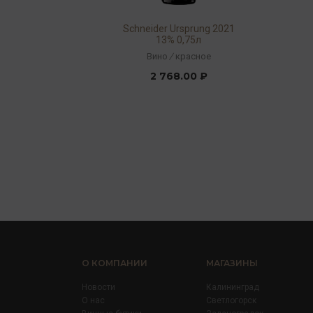
Schneider Ursprung 2021
13% 0,75л
Вино
/
красное
2 768.00 ₽
О КОМПАНИИ
МАГАЗИНЫ
Новости
Калининград
О нас
Светлогорск