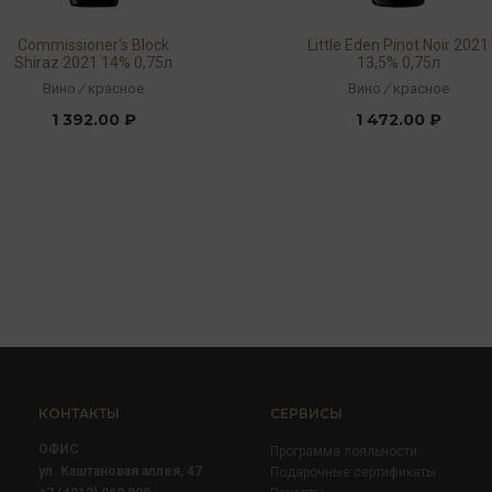
Commissioner's Block
Little Eden Pinot Noir 2021
Shiraz 2021 14% 0,75л
13,5% 0,75л
Вино
/
красное
Вино
/
красное
1 392.00 ₽
1 472.00 ₽
КОНТАКТЫ
СЕРВИСЫ
ОФИС
Программа лояльности
ул. Каштановая аллея, 47
Подарочные сертификаты