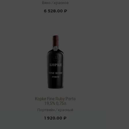
Вино
/
красное
6 528.00 ₽
Kopke Fine Ruby Porto
19,5% 0,75л
Портвейн
/
красный
1 920.00 ₽