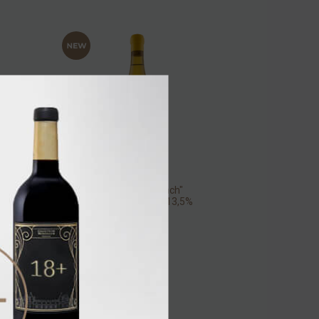
Pasqua "Hey French"
Bianco Veneto IGT 13,5%
0,75л
Вино
/
белое
7 120.00 ₽