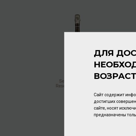
ДЛЯ ДОС
НЕОБХО
ВОЗРАС
Segura Viudas Brut
Reserva Heredad 2021
12% 0,75л
Кава
/
белое
Сайт содержит инфо
достигших совершен
5 472.00 ₽
сайте, носят исклю
предназначены толь