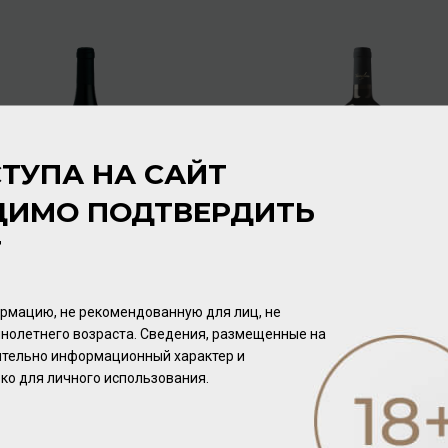
ТУПА НА САЙТ
ДИМО ПОДТВЕРДИТЬ
Т
Post House Missing Virgin
Varvaglione Papale Oro
Pinotage Petit Verdot 2021
Primitivo di Manduria DOP
14,5% 0,75л
2021 14,5% 0,75л
Вино
/
красное
Вино
/
красное
рмацию, не рекомендованную для лиц, не
нолетнего возраста. Сведения, размещенные на
3 392.00 ₽
3 728.00 ₽
чительно информационный характер и
ко для личного использования.