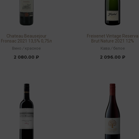
Chateau Beausejour
Freixenet Vintage Reserva
Fronsac 2021 13,5% 0,75л
Brut Nature 2021 12%
0,75л
Вино
/
красное
Кава
/
белое
2 080.00 ₽
2 096.00 ₽