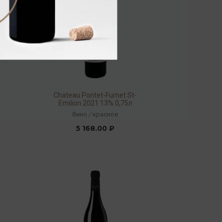
Chateau Pontet-Fumet St-
Emilion 2021 13% 0,75л
Вино
/
красное
5 168.00 ₽