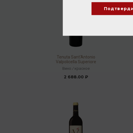
Подтверд
Tenuta Sant'Antonio
Valpolicella Superiore
Ripasso Monti Garbi DOC
Вино
/
красное
2021 14% 0,75л
2 688.00 ₽