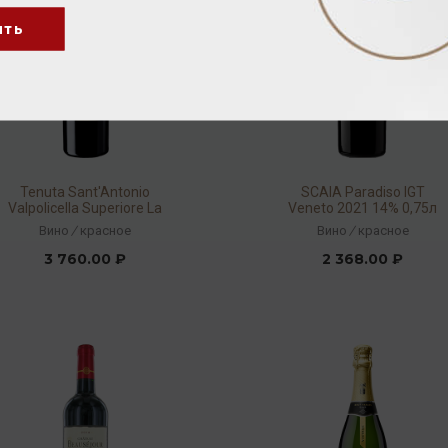
ить
Tenuta Sant'Antonio
SCAIA Paradiso IGT
Valpolicella Superiore La
Veneto 2021 14% 0,75л
Bandina DOC 2021 14%
Вино
/
красное
Вино
/
красное
0,75л
3 760.00 ₽
2 368.00 ₽