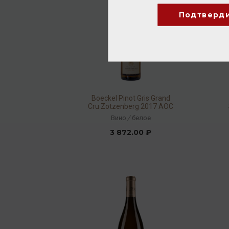
Подтверд
Boeckel Pinot Gris Grand
Cru Zotzenberg 2017 AOC
Alsace 13,5% 0,75л
Вино
/
белое
3 872.00 ₽