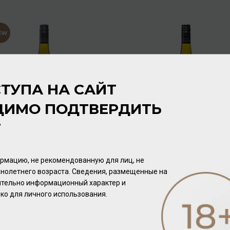
ТУПА НА САЙТ
ДИМО ПОДТВЕРДИТЬ
Т
Coopers Creek "The Little
Coopers Creek Pinot Gris
Rascal" Gisborne Arneis
Kumeu 2017 13,5% 0,75л
2017 13% 0,75л
Вино
/
белое
Вино
/
белое
рмацию, не рекомендованную для лиц, не
нолетнего возраста. Сведения, размещенные на
3 232.00 ₽
1 792.00 ₽
чительно информационный характер и
ко для личного использования.