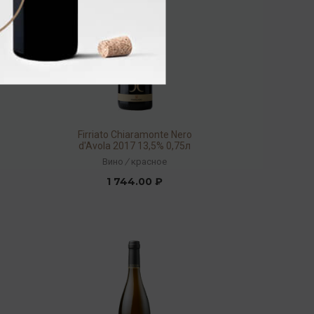
Firriato Chiaramonte Nero
d'Avola 2017 13,5% 0,75л
Вино
/
красное
1 744.00 ₽