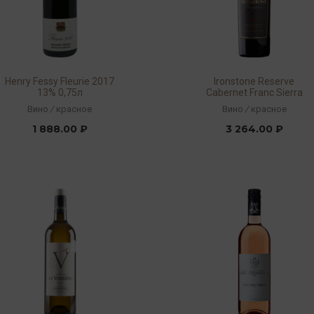
Henry Fessy Fleurie 2017
Ironstone Reserve
13% 0,75л
Cabernet Franc Sierra
Foothills 2017 14,5% 0,75л
Вино
/
красное
Вино
/
красное
1 888.00 ₽
3 264.00 ₽