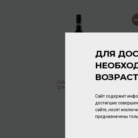
ДЛЯ ДОС
НЕОБХО
ВОЗРАС
Collegium Wirtemberg
"grad 6" Trollinger 2017
11,5% 0,75л
Вино
/
красное
Сайт содержит инфо
достигших совершен
1 408.00 ₽
сайте, носят исклю
предназначены толь