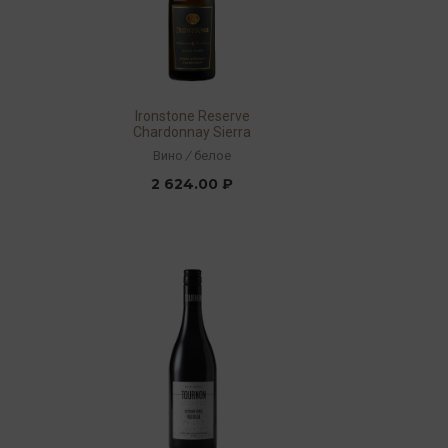
Ironstone Reserve
Chardonnay Sierra
Foothills 2017 14,5% 0,75л
Вино
/
белое
2 624.00 ₽