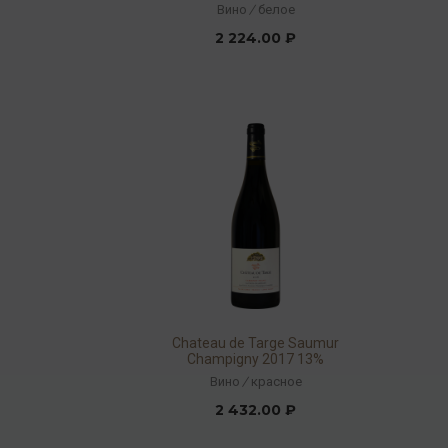
Вино
/
белое
2 224.00 ₽
Chateau de Targe Saumur
Champigny 2017 13%
0,75л
Вино
/
красное
2 432.00 ₽