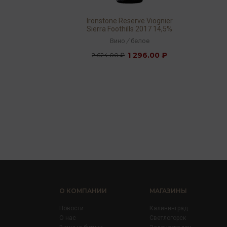
Ironstone Reserve Viognier
Sierra Foothills 2017 14,5%
0,75л
Вино
/
белое
1 296.00 ₽
2 624.00 ₽
О КОМПАНИИ
МАГАЗИНЫ
Новости
Калининград
О нас
Светлогорск