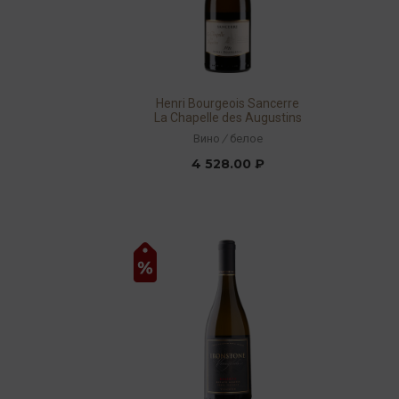
Henri Bourgeois Sancerre
La Chapelle des Augustins
AOP 2017 13% 0,75л
Вино
/
белое
4 528.00 ₽