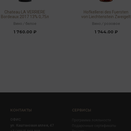
Chateau LA VERRIERE
Hofkellerei des Fuersten
Bordeaux 2017 13% 0,75л
von Liechtenstein Zweigelt
Rose Clos Domaine 2017
Вино
/
белое
Вино
/
розовое
12% 0,75л
1 760.00 ₽
1 744.00 ₽
КОНТАКТЫ
СЕРВИСЫ
ОФИС
Программа лояльности
ул. Каштановая аллея, 47
Подарочные сертификаты