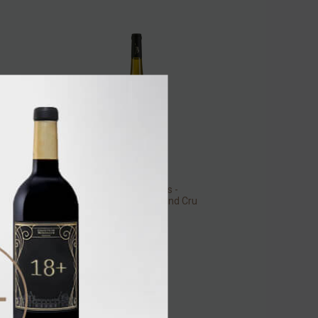
Domaine Barmes -
Buecher Riesling Grand Cru
Steingrubler 2017 AOC
Вино
/
белое
Alsace 12,5% 0,75л
4 880.00 ₽