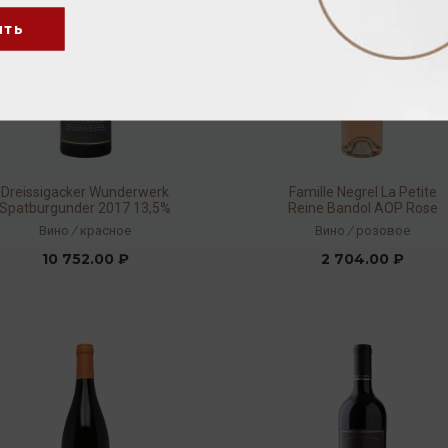
ить
Dreissigacker Wunderwerk
Famille Negrel La Petite
Spatburgunder 2017 13,5%
Reine Bandol AOP Rose
0,75л
2017 13% 0,75л
Вино
/
красное
Вино
/
розовое
10 752.00 ₽
2 704.00 ₽