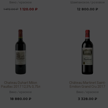
0,75л
Вино
/
красное
Шампанское
/
розовое
1 120.00 ₽
12 800.00 ₽
1 472.00 ₽
Chateau Duhart Milon
Château Martinet Saint-
Pauillac 2017 12,5% 0,75л
Emilion Grand Cru 2017
14% 0,75л
Вино
/
красное
Вино
/
красное
18 880.00 ₽
3 328.00 ₽