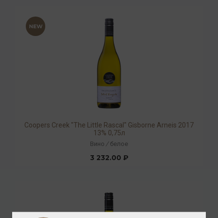
Coopers Creek "The Little Rascal" Gisborne Arneis 2017
13% 0,75л
Вино
/
белое
3 232.00 ₽