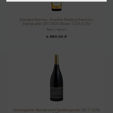
Domaine Barmes - Buecher Riesling Grand Cru
Steingrubler 2017 AOC Alsace 12,5% 0,75л
Вино
/
белое
4 880.00 ₽
Dreissigacker Wunderwerk Spatburgunder 2017 13,5%