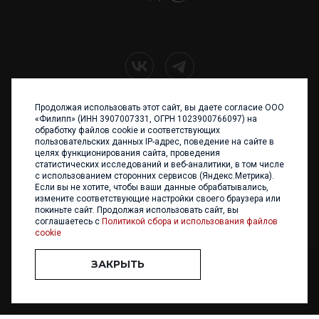
Продолжая использовать этот сайт, вы даете согласие ООО
+7 (4012) 960 898
«Филипп» (ИНН 3907007331, ОГРН 1023900766097) на
обработку файлов cookie и соответствующих
236017 Калининград,
пользовательских данных IP-адрес, поведение на сайте в
ул. Каштановая аллея, 47
целях функционирования сайта, проведения
Телефон: +7 4012 960 898,
статистических исследований и веб-аналитики, в том числе
+7 4012 960 856
с использованием сторонних сервисов (Яндекс.Метрика).
Если вы не хотите, чтобы ваши данные обрабатывались,
Написать нам
измените соответствующие настройки своего браузера или
покиньте сайт. Продолжая использовать сайт, вы
соглашаетесь с
Политикой сбора и использования файлов
cookie
ЗАКРЫТЬ
ООО «ФИЛИПП» © 2013 - 2026. Все права защищены
Разработка и
поддержка