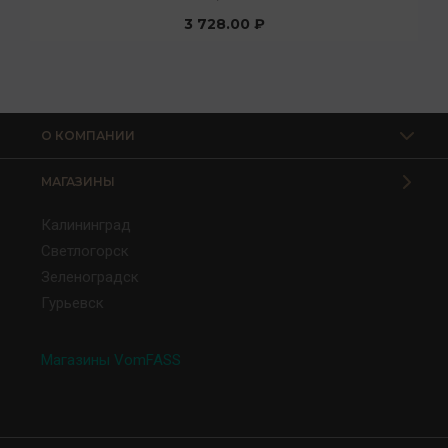
3 728.00 ₽
О КОМПАНИИ
МАГАЗИНЫ
Калининград
Светлогорск
Зеленоградск
Гурьевск
Магазины VomFASS