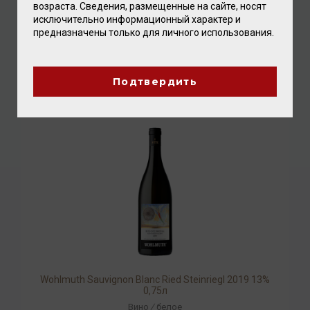
возраста. Сведения, размещенные на сайте, носят
исключительно информационный характер и
Wohlmuth Grauburgunder Ried Gola 2019 13% 0,75л
предназначены только для личного использования.
Вино
/
белое
3 728.00 ₽
Подтвердить
Wohlmuth Sauvignon Blanc Ried Steinriegl 2019 13%
0,75л
Вино
/
белое