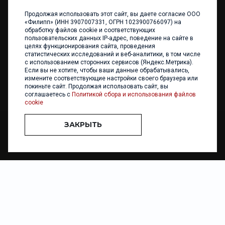
Продолжая использовать этот сайт, вы даете согласие ООО
+7 (4012) 960 898
«Филипп» (ИНН 3907007331, ОГРН 1023900766097) на
обработку файлов cookie и соответствующих
236017 Калининград,
пользовательских данных IP-адрес, поведение на сайте в
ул. Каштановая аллея, 47
целях функционирования сайта, проведения
Телефон: +7 4012 960 898,
статистических исследований и веб-аналитики, в том числе
+7 4012 960 856
с использованием сторонних сервисов (Яндекс.Метрика).
Если вы не хотите, чтобы ваши данные обрабатывались,
Написать нам
измените соответствующие настройки своего браузера или
покиньте сайт. Продолжая использовать сайт, вы
соглашаетесь с
Политикой сбора и использования файлов
cookie
ЗАКРЫТЬ
ООО «ФИЛИПП» © 2013 - 2026. Все права защищены
Разработка и
поддержка