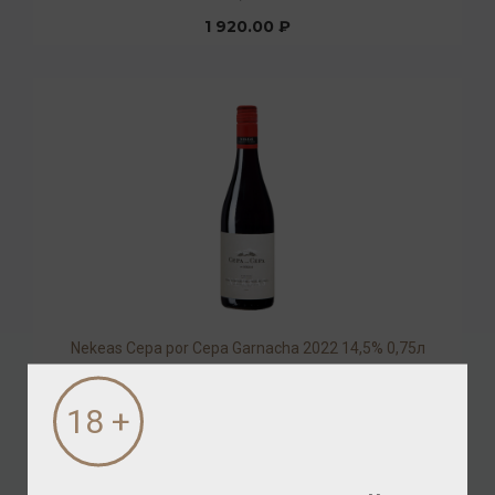
1 920.00 ₽
Nekeas Cepa por Cepa Garnacha 2022 14,5% 0,75л
Вино
/
красное
1 632.00 ₽