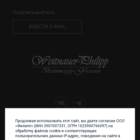
ПОДПИСЫВАЙТЕСЬ
ВВЕСТИ E-MAIL
Продолжая использовать этот сайт, вы даете согласие ООО
+7 (4012) 960 898
«Филипп» (ИНН 3907007331, ОГРН 1023900766097) на
обработку файлов cookie и соответствующих
236017 Калининград,
пользовательских данных IP-адрес, поведение на сайте в
ул. Каштановая аллея, 47