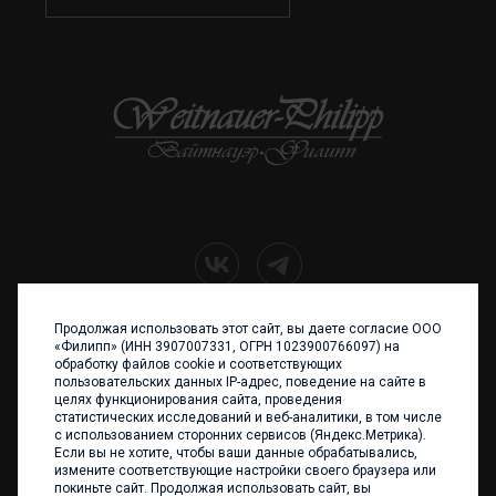
Продолжая использовать этот сайт, вы даете согласие ООО
+7 (4012) 960 898
«Филипп» (ИНН 3907007331, ОГРН 1023900766097) на
обработку файлов cookie и соответствующих
236017 Калининград,
пользовательских данных IP-адрес, поведение на сайте в
ул. Каштановая аллея, 47
целях функционирования сайта, проведения
Телефон: +7 4012 960 898,
статистических исследований и веб-аналитики, в том числе
+7 4012 960 856
с использованием сторонних сервисов (Яндекс.Метрика).
Если вы не хотите, чтобы ваши данные обрабатывались,
Написать нам
измените соответствующие настройки своего браузера или
покиньте сайт. Продолжая использовать сайт, вы