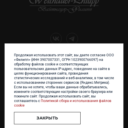
Продолжая использовать этот сайт, вы даете согласие ООО
+7 (4012) 960 898
«Филипп» (ИНН 3907007331, ОГРН 1023900766097) на
обработку файлов cookie и соответствующих
236017 Калининград,
пользовательских данных IP-адрес, поведение на сайте в
ул. Каштановая аллея, 47
целях функционирования сайта, проведения
Телефон: +7 4012 960 898,
статистических исследований и веб-аналитики, в том числе
+7 4012 960 856
с использованием сторонних сервисов (Яндекс.Метрика).
Если вы не хотите, чтобы ваши данные обрабатывались,
Написать нам
измените соответствующие настройки своего браузера или
покиньте сайт. Продолжая использовать сайт, вы
соглашаетесь с
Политикой сбора и использования файлов
cookie
ЗАКРЫТЬ
ООО «ФИЛИПП» © 2013 - 2026. Все права защищены
Разработка и