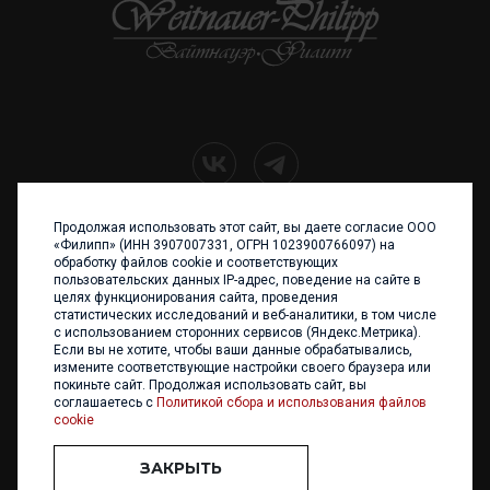
Продолжая использовать этот сайт, вы даете согласие ООО
+7 (4012) 960 898
«Филипп» (ИНН 3907007331, ОГРН 1023900766097) на
обработку файлов cookie и соответствующих
236017 Калининград,
пользовательских данных IP-адрес, поведение на сайте в
ул. Каштановая аллея, 47
целях функционирования сайта, проведения
Телефон: +7 4012 960 898,
статистических исследований и веб-аналитики, в том числе
+7 4012 960 856
с использованием сторонних сервисов (Яндекс.Метрика).
Если вы не хотите, чтобы ваши данные обрабатывались,
Написать нам
измените соответствующие настройки своего браузера или
покиньте сайт. Продолжая использовать сайт, вы
соглашаетесь с
Политикой сбора и использования файлов
cookie
ЗАКРЫТЬ
ООО «ФИЛИПП» © 2013 - 2026. Все права защищены