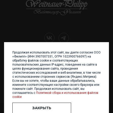
Продолжая использовать этот сайт, вы даете согласие ООО
+7 (4012) 960 898
«Филипп» (ИНН 3907007331, ОГРН 1023900766097) на
обработку файлов cookie и соответствующих
236017 Калининград,
пользовательских данных IP-адрес, поведение на сайте в
ул. Каштановая аллея, 47
целях функционирования сайта, проведения
Телефон: +7 4012 960 898,
статистических исследований и веб-аналитики, в том числе
+7 4012 960 856
с использованием сторонних сервисов (Яндекс.Метрика).
Если вы не хотите, чтобы ваши данные обрабатывались,
Написать нам
измените соответствующие настройки своего браузера или
покиньте сайт. Продолжая использовать сайт, вы
соглашаетесь с
Политикой сбора и использования файлов
cookie
ЗАКРЫТЬ
ООО «ФИЛИПП» © 2013 - 2026. Все права защищены