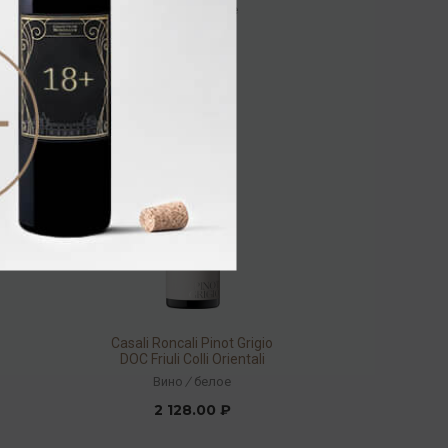
Orientali 2022 13% 0,75л
Вино
/
красное
2 384.00 ₽
Casali Roncali Pinot Grigio
DOC Friuli Colli Orientali
2023 13% 0,75л
Вино
/
белое
2 128.00 ₽