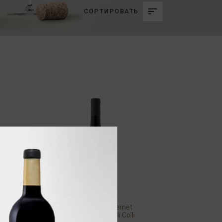
СОРТИРОВАТЬ
Casali Roncali Cabernet
Sauvignon DOC Friuli Colli