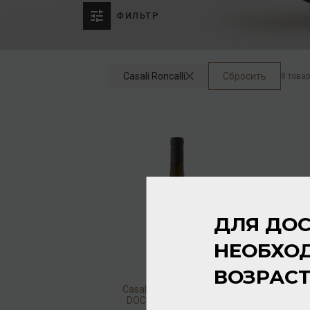
ФИЛЬТР
Casali Roncalli
Сбросить
8 това
ДЛЯ ДОС
НЕОБХО
ВОЗРАС
Casali Roncali Sauvignon
DOC Friuli Colli Orientali