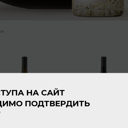
ров
ТУПА НА САЙТ
ДИМО ПОДТВЕРДИТЬ
Т
Casali Roncali Pinot Grigio
Casali Roncali
DOC Friuli Colli Orientali
Schioppettino DOC Friuli