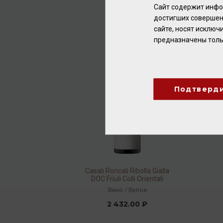
2024 12,5% 0,75л
Вино
/
белое
Сайт содержит инфо
достигших совершен
2 240.00 ₽
сайте, носят исклю
предназначены толь
Подтверд
Casali Roncali Ribolla Gialla
DOC Friuli Colli Orientali
2023 12,5% 0,75л
Вино
/
белое
2 432.00 ₽