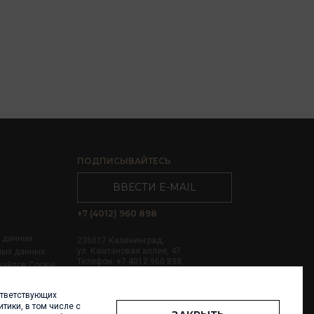
ПОДПИСЫВАЙТЕСЬ
ВВЕСТИ E-MAIL
+7 (4012) 960 898
х данных
236017 Калининград,
ул. Каштановая аллея, 47
ных данных
Телефон: +7 4012 960 898,
файлов Cookie
+7 4012 960 856
ответствующих
Написать нам
тики, в том числе с