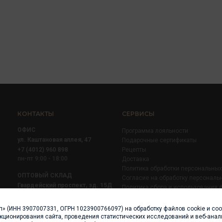
КОНТАКТЫ
СЕРВИСЫ
ОФИС
Программа лояльности
ул. Каштановая аллея, 47
Подарочные сертификаты
+7 (4012) 960 898
Рецепты
пн-пт 9:00 - 18:00
Доставка
Политика обработки персональны
ОПТОВЫЙ СКЛАД
Согласие на обработку персональ
Гвардейский проспект, зд. 15Д
Политика сбора и использования 
+7 (4012) 52 02 51
+7 (921) 710 02 51
п» (ИНН 3907007331, ОГРН 1023900766097) на обработку файлов cookie и со
пн-пт 8:00 - 17:00
нкционирования сайта, проведения статистических исследований и веб-анали