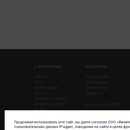
О КОМПАНИИ
МАГАЗИНЫ
Новости
Калининград
О нас
Светлогорск
Винные бутики
Зеленоградск
Duty Free
Гурьевск
Фассерия VomFASS
Оптовая торговля
Магазины VomFASS
Аутлет
Правила
Карьера
Продолжая использовать этот сайт, вы даете согласие ООО «Филип
Контакты
пользовательских данных IP-адрес, поведение на сайте в целях фу