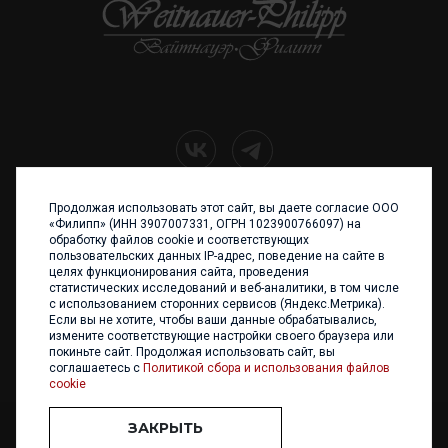
Продолжая использовать этот сайт, вы даете согласие ООО
+7 (4012) 960 898
«Филипп» (ИНН 3907007331, ОГРН 1023900766097) на
обработку файлов cookie и соответствующих
236017 Калининград,
пользовательских данных IP-адрес, поведение на сайте в
ул. Каштановая аллея, 47
целях функционирования сайта, проведения
Телефон: +7 4012 960 898,
статистических исследований и веб-аналитики, в том числе
+7 4012 960 856
с использованием сторонних сервисов (Яндекс.Метрика).
Если вы не хотите, чтобы ваши данные обрабатывались,
Написать нам
измените соответствующие настройки своего браузера или
покиньте сайт. Продолжая использовать сайт, вы
соглашаетесь с
Политикой сбора и использования файлов
cookie
ЗАКРЫТЬ
ООО «ФИЛИПП» © 2013 - 2026. Все права защищены