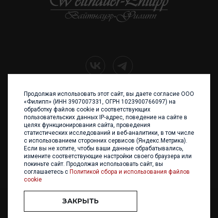
Продолжая использовать этот сайт, вы даете согласие ООО
+7 (4012) 960 898
«Филипп» (ИНН 3907007331, ОГРН 1023900766097) на
обработку файлов cookie и соответствующих
236017 Калининград,
пользовательских данных IP-адрес, поведение на сайте в
ул. Каштановая аллея, 47
целях функционирования сайта, проведения
Телефон: +7 4012 960 898,
статистических исследований и веб-аналитики, в том числе
+7 4012 960 856
с использованием сторонних сервисов (Яндекс.Метрика).
Если вы не хотите, чтобы ваши данные обрабатывались,
Написать нам
измените соответствующие настройки своего браузера или
покиньте сайт. Продолжая использовать сайт, вы
соглашаетесь с
Политикой сбора и использования файлов
cookie
ЗАКРЫТЬ
ООО «ФИЛИПП» © 2013 - 2026. Все права защищены
Разработка и