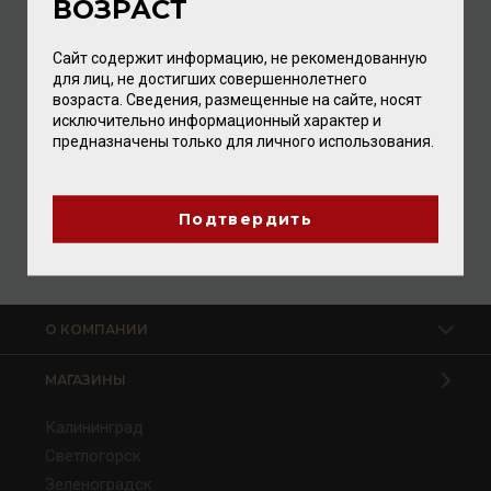
ВОЗРАСТ
Сайт содержит информацию, не рекомендованную
для лиц, не достигших совершеннолетнего
возраста. Сведения, размещенные на сайте, носят
исключительно информационный характер и
Bava Libera Barbera d'Asti DOCG 2018 13,5% 0,75л
предназначены только для личного использования.
Вино
/
красное
1 872.00 ₽
Подтвердить
О КОМПАНИИ
МАГАЗИНЫ
Калининград
Светлогорск
Зеленоградск