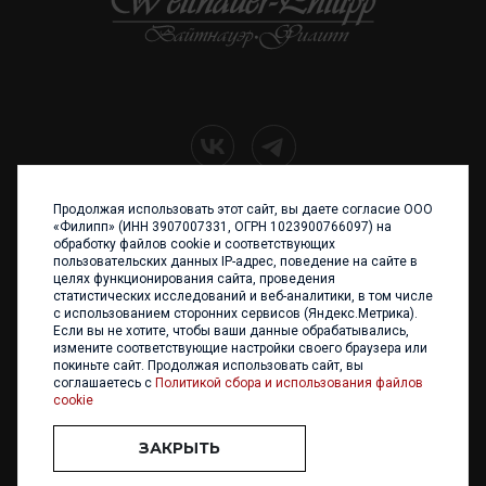
Продолжая использовать этот сайт, вы даете согласие ООО
+7 (4012) 960 898
«Филипп» (ИНН 3907007331, ОГРН 1023900766097) на
обработку файлов cookie и соответствующих
236017 Калининград,
пользовательских данных IP-адрес, поведение на сайте в
ул. Каштановая аллея, 47
целях функционирования сайта, проведения
Телефон: +7 4012 960 898,
статистических исследований и веб-аналитики, в том числе
+7 4012 960 856
с использованием сторонних сервисов (Яндекс.Метрика).
Если вы не хотите, чтобы ваши данные обрабатывались,
Написать нам
измените соответствующие настройки своего браузера или
покиньте сайт. Продолжая использовать сайт, вы
соглашаетесь с
Политикой сбора и использования файлов
cookie
ЗАКРЫТЬ
ООО «ФИЛИПП» © 2013 - 2026. Все права защищены
Разработка и