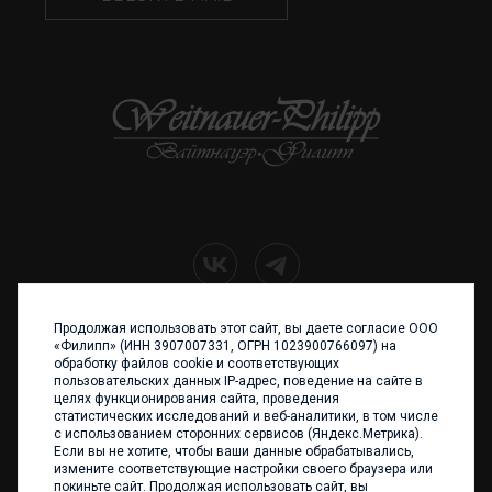
Продолжая использовать этот сайт, вы даете согласие ООО
+7 (4012) 960 898
«Филипп» (ИНН 3907007331, ОГРН 1023900766097) на
обработку файлов cookie и соответствующих
236017 Калининград,
пользовательских данных IP-адрес, поведение на сайте в
ул. Каштановая аллея, 47
целях функционирования сайта, проведения
Телефон: +7 4012 960 898,
статистических исследований и веб-аналитики, в том числе
+7 4012 960 856
с использованием сторонних сервисов (Яндекс.Метрика).
Если вы не хотите, чтобы ваши данные обрабатывались,
Написать нам
измените соответствующие настройки своего браузера или
покиньте сайт. Продолжая использовать сайт, вы