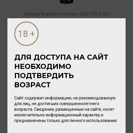
Chateau Argadens Bordeaux 2023 12% 0,75л
Вино
/
белое
2 320.00 ₽
ДЛЯ ДОСТУПА НА САЙТ
НЕОБХОДИМО
ПОДТВЕРДИТЬ
ВОЗРАСТ
Сайт содержит информацию, не рекомендованную
для лиц, не достигших совершеннолетнего
возраста. Сведения, размещенные на сайте, носят
исключительно информационный характер и
Chateau Crabitey Bordeaux Graves AOC Blanc 2022
предназначены только для личного использования.
12,5% 0,75л
Вино
/
белое