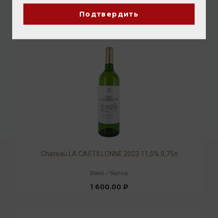
3 712.00 ₽
Подтвердить
Chateau LA CASTILLONNE 2023 11,5% 0,75л
Вино
/
белое
1 600.00 ₽