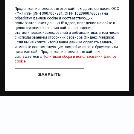
Продолжая использовать этот сайт, вы даете согласие ООО
+7 (4012) 960 898
«Филипп» (ИНН 3907007331, ОГРН 1023900766097) на
обработку файлов cookie и соответствующих
236017 Калининград,
пользовательских данных IP-адрес, поведение на сайте в
ул. Каштановая аллея, 47
целях функционирования сайта, проведения
Телефон: +7 4012 960 898,
статистических исследований и веб-аналитики, в том числе
+7 4012 960 856
с использованием сторонних сервисов (Яндекс.Метрика).
Если вы не хотите, чтобы ваши данные обрабатывались,
Написать нам
измените соответствующие настройки своего браузера или
покиньте сайт. Продолжая использовать сайт, вы
соглашаетесь с
Политикой сбора и использования файлов
cookie
ЗАКРЫТЬ
ООО «ФИЛИПП» © 2013 - 2026. Все права защищены
Разработка и
поддержка