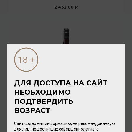
2 432.00 ₽
ДЛЯ ДОСТУПА НА САЙТ
НЕОБХОДИМО
Coopers Creek Marlborough Pinot Noir 2020 13% 0,75л
ПОДТВЕРДИТЬ
Вино
/
красное
ВОЗРАСТ
3 232.00 ₽
Сайт содержит информацию, не рекомендованную
для лиц, не достигших совершеннолетнего