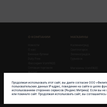
О КОМПАНИИ
МАГАЗИНЫ
Новости
Калининград
О нас
Светлогорск
Винные бутики
Зеленоградск
Duty Free
Гурьевск
Фассерия VomFASS
Оптовая торговля
Магазины VomFASS
Аутлет
Правила
Карьера
Продолжая использовать этот сайт, вы даете согласие ООО «Филип
Контакты
пользовательских данных IP-адрес, поведение на сайте в целях фу
использованием сторонних сервисов (Яндекс.Метрика). Если вы не 
или покиньте сайт. Продолжая использовать сайт, вы соглашаетесь