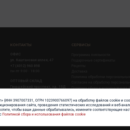
КОНТАКТЫ
СЕРВИСЫ
ОФИС
Программа лояльности
ул. Каштановая аллея, 47
Подарочные сертификаты
+7 (4012) 960 898
Рецепты
пн-пт 9:00 - 18:00
Доставка
Политика обработки персональны
ОПТОВЫЙ СКЛАД
Согласие на обработку персональ
Гвардейский проспект, зд. 15Д
Политика сбора и использования 
+7 (4012) 52 02 51
+7 (921) 710 02 51
п» (ИНН 3907007331, ОГРН 1023900766097) на обработку файлов cookie и со
пн-пт 8:00 - 17:00
нкционирования сайта, проведения статистических исследований и веб-анали
хотите, чтобы ваши данные обрабатывались, измените соответствующие нас
 с
Политикой сбора и использования файлов cookie