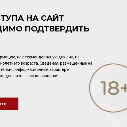
2020 13% 0,75л
Вино
/
белое
Вино
/
красное
2 256.00 ₽
3 232.00 ₽
ТУПА НА САЙТ
ДИМО ПОДТВЕРДИТЬ
Т
рмацию, не рекомендованную для лиц, не
нолетнего возраста. Сведения, размещенные на
чительно информационный характер и
ко для личного использования.
Clos Henri Estate N.Z.
Clos Henri Otira Single
Sauvignon Blanc 2024 14%
Vineyard Sauvignon Blanc
ить
0,75л
2024 14,5% 0,75л
Вино
/
белое
Вино
/
белое
2 832.00 ₽
4 784.00 ₽