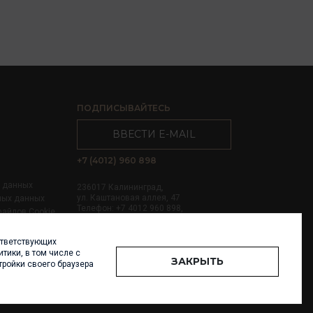
ПОДПИСЫВАЙТЕСЬ
ВВЕСТИ E-MAIL
+7 (4012) 960 898
х данных
236017 Калининград,
ул. Каштановая аллея, 47
ных данных
Телефон: +7 4012 960 898,
файлов Cookie
+7 4012 960 856
ответствующих
Написать нам
тики, в том числе с
ЗАКРЫТЬ
тройки своего браузера