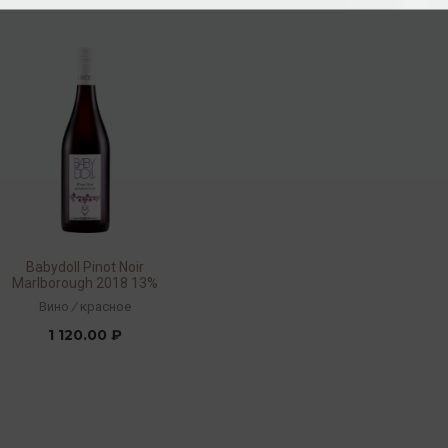
Babydoll Pinot Noir
Marlborough 2018 13%
0,75л
Вино
/
красное
1 120.00 ₽