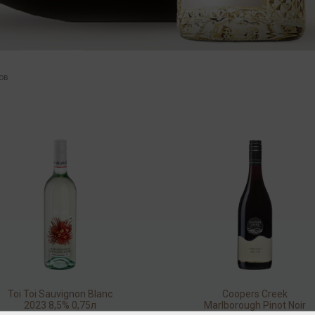
ов
Toi Toi Sauvignon Blanc
Coopers Creek
2023 8,5% 0,75л
Marlborough Pinot Noir