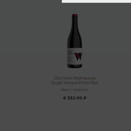
Clos Henri Waimaunga
Single Vineyard Pinot Noir
2020 14,5% 0,75л
Вино
/
красное
6 352.00 ₽