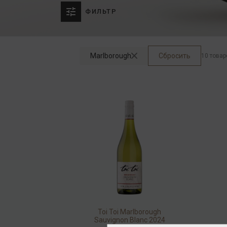
ФИЛЬТР
Marlborough
Сбросить
10 товар
Toi Toi Marlborough
Sauvignon Blanc 2024