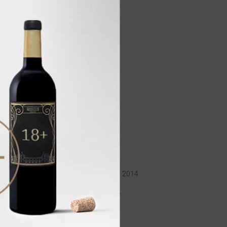
Blanc 2023 12,5% 0,75л
Вино
/
белое
2 432.00 ₽
Clos Henri Pinot Noir 2014
14,5% 0,75л
Вино
/
красное
4 192.00 ₽