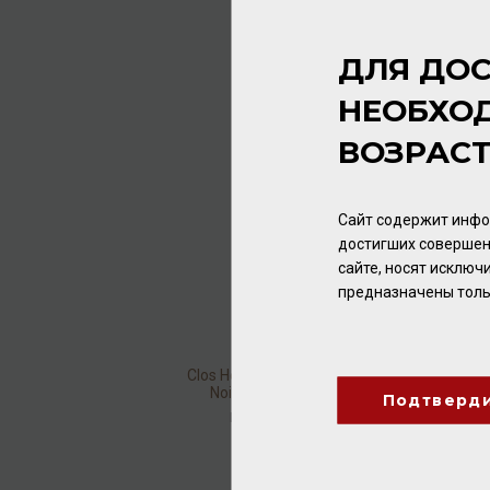
12,5% 0,75л
Вино
/
белое
2 256.00 ₽
ДЛЯ ДОС
НЕОБХО
ВОЗРАС
Сайт содержит инфо
достигших совершен
сайте, носят исклю
предназначены толь
Clos Henri Estate N.Z. Pinot
Noir 2019 14% 0,75л
Подтверд
Вино
/
красное
3 648.00 ₽