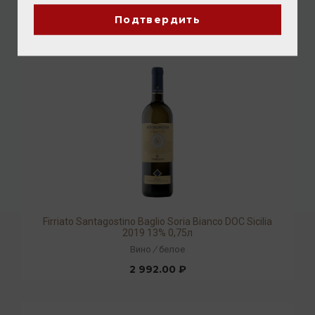
2 192.00 ₽
Подтвердить
Firriato Santagostino Baglio Soria Bianco DOC Sicilia
2019 13% 0,75л
Вино
/
белое
2 992.00 ₽