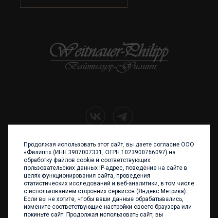
Продолжая использовать этот сайт, вы даете согласие ООО
+7 (4012) 960 898
«Филипп» (ИНН 3907007331, ОГРН 1023900766097) на
обработку файлов cookie и соответствующих
236017 Калининград,
пользовательских данных IP-адрес, поведение на сайте в
ул. Каштановая аллея, 47
целях функционирования сайта, проведения
Телефон: +7 4012 960 898,
статистических исследований и веб-аналитики, в том числе
+7 4012 960 856
с использованием сторонних сервисов (Яндекс.Метрика).
Если вы не хотите, чтобы ваши данные обрабатывались,
Написать нам
измените соответствующие настройки своего браузера или
покиньте сайт. Продолжая использовать сайт, вы