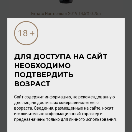
Firriato Harmonium 2019 14,5% 0,75л
Вино
/
красное
5 920.00 ₽
ДЛЯ ДОСТУПА НА САЙТ
НЕОБХОДИМО
ПОДТВЕРДИТЬ
ВОЗРАСТ
Сайт содержит информацию, не рекомендованную
для лиц, не достигших совершеннолетнего
возраста. Сведения, размещенные на сайте, носят
исключительно информационный характер и
Firriato Santagostino Baglio Soria Bianco DOC Sicilia
предназначены только для личного использования.
2018 13% 0,75л
Вино
/
белое