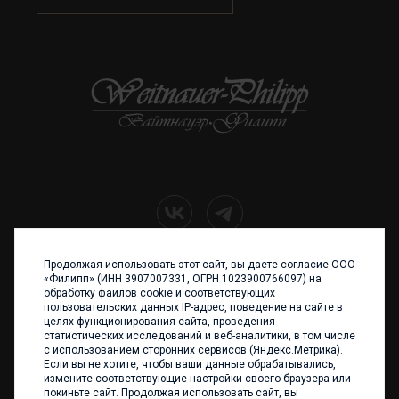
Продолжая использовать этот сайт, вы даете согласие ООО
+7 (4012) 960 898
«Филипп» (ИНН 3907007331, ОГРН 1023900766097) на
обработку файлов cookie и соответствующих
236017 Калининград,
пользовательских данных IP-адрес, поведение на сайте в
ул. Каштановая аллея, 47
целях функционирования сайта, проведения
Телефон: +7 4012 960 898,
статистических исследований и веб-аналитики, в том числе
+7 4012 960 856
с использованием сторонних сервисов (Яндекс.Метрика).
Если вы не хотите, чтобы ваши данные обрабатывались,
Написать нам
измените соответствующие настройки своего браузера или
покиньте сайт. Продолжая использовать сайт, вы