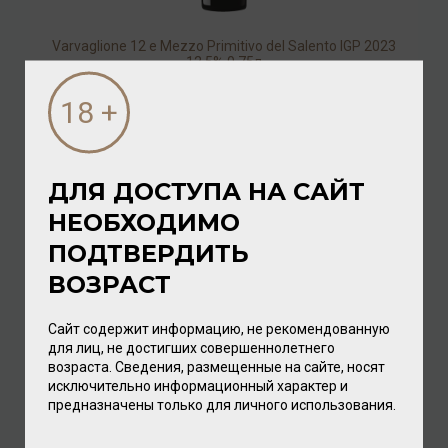
Varvaglione 12 e Mezzo Primitivo del Salento IGP 2023
12,5% 0,75л
Вино
/
красное
1 760.00 ₽
ДЛЯ ДОСТУПА НА САЙТ
НЕОБХОДИМО
ПОДТВЕРДИТЬ
ВОЗРАСТ
Сайт содержит информацию, не рекомендованную
для лиц, не достигших совершеннолетнего
возраста. Сведения, размещенные на сайте, носят
исключительно информационный характер и
Varvaglione 12 e Mezzo Pinot Grigio IGP Puglia 2024
предназначены только для личного использования.
12,5% 0,75л
Вино
/
белое