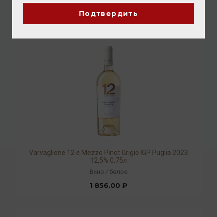
1 760.00 ₽
Подтвердить
Varvaglione 12 e Mezzo Pinot Grigio IGP Puglia 2023
12,5% 0,75л
Вино
/
белое
1 856.00 ₽