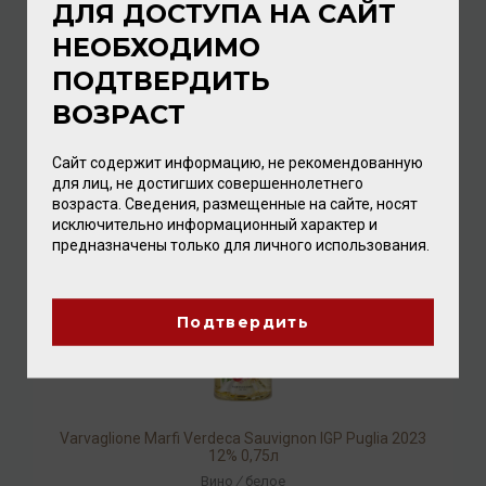
ДЛЯ ДОСТУПА НА САЙТ
НЕОБХОДИМО
Varvaglione 12 e Mezzo Primitivo del Salento IGP 2023
12,5% 0,75л
ПОДТВЕРДИТЬ
Вино
/
красное
ВОЗРАСТ
1 760.00 ₽
Сайт содержит информацию, не рекомендованную
для лиц, не достигших совершеннолетнего
возраста. Сведения, размещенные на сайте, носят
исключительно информационный характер и
предназначены только для личного использования.
Подтвердить
Varvaglione Marfi Verdeca Sauvignon IGP Puglia 2023
12% 0,75л
Вино
/
белое