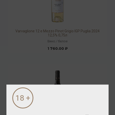
Varvaglione 12 e Mezzo Pinot Grigio IGP Puglia 2024
12,5% 0,75л
Вино
/
белое
1 760.00 ₽