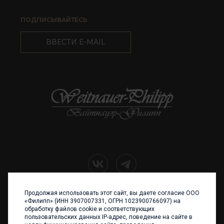
ПОДПИСЫВАЙТЕСЬ
ВВЕСТИ E-MAIL
Продолжая использовать этот сайт, вы даете согласие ООО
+7 (4012) 960 898
«Филипп» (ИНН 3907007331, ОГРН 1023900766097) на
обработку файлов cookie и соответствующих
236017 Калининград,
пользовательских данных IP-адрес, поведение на сайте в
ул. Каштановая аллея, 47