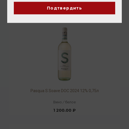
1 280.00 ₽
Подтвердить
Pasqua S Soave DOC 2024 12% 0,75л
Вино
/
белое
1 200.00 ₽