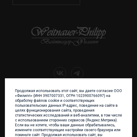
Продолжая использовать этот сайт, вы даете согласие ООО
+7 (4012) 960 898
«Филипп» (ИНН 3907007331, ОГРН 1023900766097) на
обработку файлов cookie и соответствующих
236017 Калининград,
пользовательских данных IP-адрес, поведение на сайте в
ул. Каштановая аллея, 47
целях функционирования сайта, проведения
Телефон: +7 4012 960 898,
статистических исследований и веб-аналитики, в том числе
+7 4012 960 856
с использованием сторонних сервисов (Яндекс.Метрика).
Если вы не хотите, чтобы ваши данные обрабатывались,
Написать нам
измените соответствующие настройки своего браузера или
покиньте сайт. Продолжая использовать сайт, вы