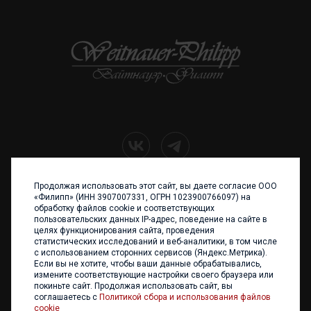
Продолжая использовать этот сайт, вы даете согласие ООО
+7 (4012) 960 898
«Филипп» (ИНН 3907007331, ОГРН 1023900766097) на
обработку файлов cookie и соответствующих
236017 Калининград,
пользовательских данных IP-адрес, поведение на сайте в
ул. Каштановая аллея, 47
целях функционирования сайта, проведения
Телефон: +7 4012 960 898,
статистических исследований и веб-аналитики, в том числе
+7 4012 960 856
с использованием сторонних сервисов (Яндекс.Метрика).
Если вы не хотите, чтобы ваши данные обрабатывались,
Написать нам
измените соответствующие настройки своего браузера или
покиньте сайт. Продолжая использовать сайт, вы
соглашаетесь с
Политикой сбора и использования файлов
cookie