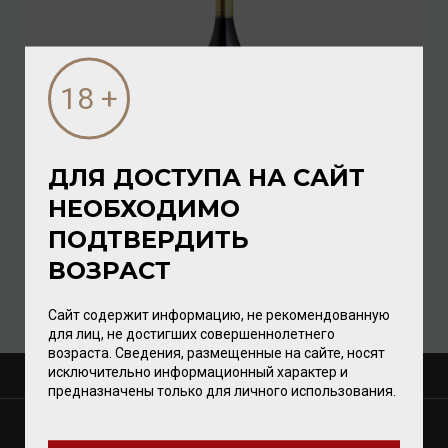
ДЛЯ ДОСТУПА НА САЙТ
Dreissigacker Wunderwerk Spatburgunder 2017 13,5%
НЕОБХОДИМО
0,75л
ПОДТВЕРДИТЬ
Вино
/
красное
ВОЗРАСТ
10 752.00 ₽
Сайт содержит информацию, не рекомендованную
для лиц, не достигших совершеннолетнего
возраста. Сведения, размещенные на сайте, носят
исключительно информационный характер и
О КОМПАНИИ
предназначены только для личного использования.
МАГАЗИНЫ