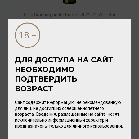
Groh Grauburgunder trocken 2022 12,5% 0,75л
Вино
/
белое
1 920.00 ₽
ДЛЯ ДОСТУПА НА САЙТ
НЕОБХОДИМО
ПОДТВЕРДИТЬ
ВОЗРАСТ
Сайт содержит информацию, не рекомендованную
для лиц, не достигших совершеннолетнего
возраста. Сведения, размещенные на сайте, носят
исключительно информационный характер и
Dreissigacker Wunderwerk Riesling 2019 13,5% 0,75л
предназначены только для личного использования.
Вино
/
белое