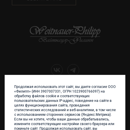
Продолжая использовать этот сайт, вы даете согласие ООО
+7 (4012) 960 898
«Филипп» (ИНН 3907007331, ОГРН 1023900766097) на
обработку файлов cookie и соответствующих
236017 Калининград,
пользовательских данных IP-адрес, поведение на сайте в
ул. Каштановая аллея, 47
целях функционирования сайта, проведения
Телефон: +7 4012 960 898,
статистических исследований и веб-аналитики, в том числе
+7 4012 960 856
с использованием сторонних сервисов (Яндекс.Метрика).
Если вы не хотите, чтобы ваши данные обрабатывались,
Написать нам
измените соответствующие настройки своего браузера или
покиньте сайт. Продолжая использовать сайт, вы