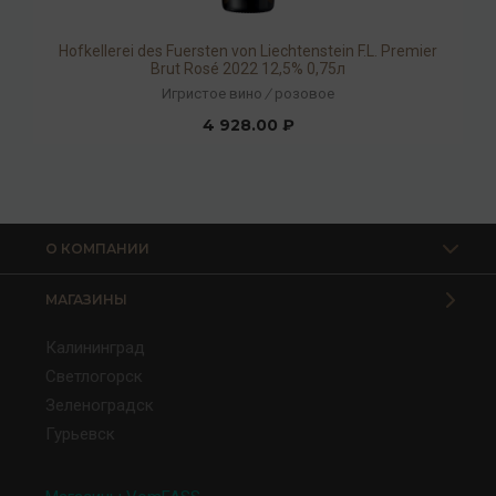
Hofkellerei des Fuersten von Liechtenstein F.L. Premier
Brut Rosé 2022 12,5% 0,75л
Игристое вино
/
розовое
4 928.00 ₽
О КОМПАНИИ
МАГАЗИНЫ
Калининград
Светлогорск
Зеленоградск
Гурьевск