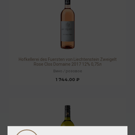
Hofkellerei des Fuersten von Liechtenstein Zweigelt
Rose Clos Domaine 2017 12% 0,75л
Вино
/
розовое
1 744.00 ₽