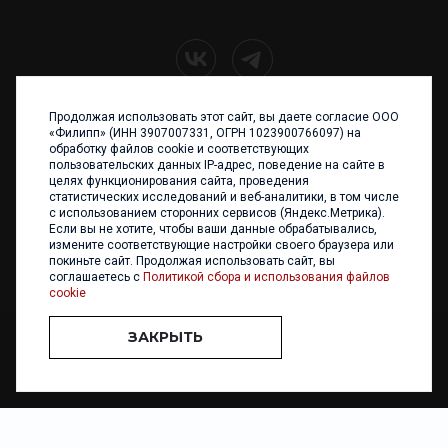
Продолжая использовать этот сайт, вы даете согласие ООО
+7 (4012) 960 898
«Филипп» (ИНН 3907007331, ОГРН 1023900766097) на
обработку файлов cookie и соответствующих
236017 Калининград,
пользовательских данных IP-адрес, поведение на сайте в
ул. Каштановая аллея, 47
целях функционирования сайта, проведения
Телефон: +7 4012 960 898,
статистических исследований и веб-аналитики, в том числе
+7 4012 960 856
с использованием сторонних сервисов (Яндекс.Метрика).
Если вы не хотите, чтобы ваши данные обрабатывались,
Написать нам
измените соответствующие настройки своего браузера или
покиньте сайт. Продолжая использовать сайт, вы
соглашаетесь с
Политикой сбора и использования файлов
cookie
ЗАКРЫТЬ
ООО «ФИЛИПП» © 2013 - 2026. Все права защищены
Разработка и
поддержка