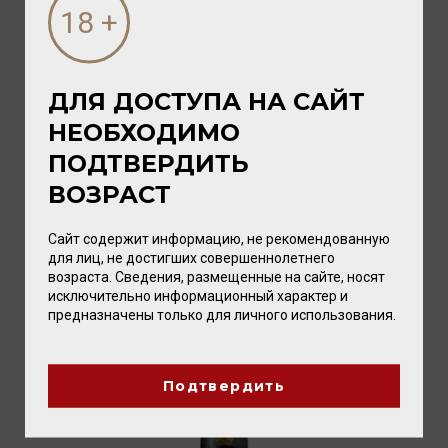
ДЛЯ ДОСТУПА НА САЙТ
Hofkellerei des Fuersten von Liechtenstein Gruener
НЕОБХОДИМО
Veltliner Clos Domaine 2022 12% 0,75л
ПОДТВЕРДИТЬ
Вино
/
белое
ВОЗРАСТ
2 368.00 ₽
Сайт содержит информацию, не рекомендованную
для лиц, не достигших совершеннолетнего
возраста. Сведения, размещенные на сайте, носят
исключительно информационный характер и
предназначены только для личного использования.
Подтвердить