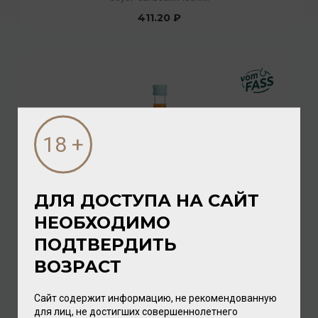
411.20 ₽
ДЛЯ ДОСТУПА НА САЙТ
НЕОБХОДИМО
Maletti Bianco, approx. 3% acidity
ПОДТВЕРДИТЬ
Соус
/
бальзамический
ВОЗРАСТ
3 200.00 ₽
Сайт содержит информацию, не рекомендованную
для лиц, не достигших совершеннолетнего