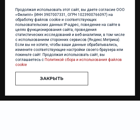
Продолжая использовать этот сайт, вы даете согласие ООО
+7 (4012) 960 898
«Филипп» (ИНН 3907007331, ОГРН 1023900766097) на
обработку файлов cookie и соответствующих
236017 Калининград,
пользовательских данных IP-адрес, поведение на сайте в
ул. Каштановая аллея, 47
целях функционирования сайта, проведения
Телефон: +7 4012 960 898,
статистических исследований и веб-аналитики, в том числе
+7 4012 960 856
с использованием сторонних сервисов (Яндекс.Метрика).
Если вы не хотите, чтобы ваши данные обрабатывались,
Написать нам
измените соответствующие настройки своего браузера или
покиньте сайт. Продолжая использовать сайт, вы
соглашаетесь с
Политикой сбора и использования файлов
cookie
ЗАКРЫТЬ
ООО «ФИЛИПП» © 2013 - 2026. Все права защищены
Разработка и
поддержка