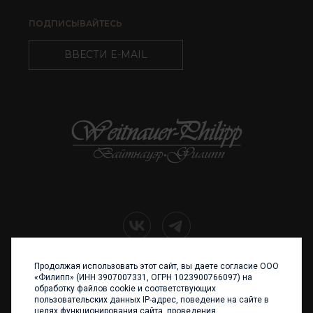
ПОДПИСЫВАЙТЕСЬ
ВВЕСТИ E-MAIL
Продолжая использовать этот сайт, вы даете согласие ООО
+7 (4012) 960 898
«Филипп» (ИНН 3907007331, ОГРН 1023900766097) на
обработку файлов cookie и соответствующих
236017 Калининград,
пользовательских данных IP-адрес, поведение на сайте в
ул. Каштановая аллея, 47
целях функционирования сайта, проведения
Телефон: +7 4012 960 898,