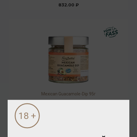
832.00 ₽
Mexican Guacamole-Dip 95г
Специи
/
приправа
672.00 ₽