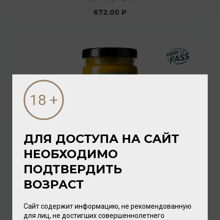
672.00 ₽
ДЛЯ ДОСТУПА НА САЙТ
НЕОБХОДИМО
Ingwer-Orange Senf 190г glass, FassZination
ПОДТВЕРДИТЬ
Соус
/
фруктовый
ВОЗРАСТ
640.00 ₽
Сайт содержит информацию, не рекомендованную
для лиц, не достигших совершеннолетнего