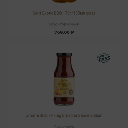
Senf Exotic BBQ 170г/135мл glass
Соус
/
горчичный
768.00 ₽
Umami BBQ - Honig Sriracha Sauce 250мл
Соус
/
соус