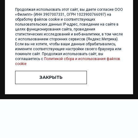
Продолжая использовать этот сайт, вы даете согласие ООО
+7 (4012) 960 898
«Филипп» (ИНН 3907007331, ОГРН 1023900766097) на
обработку файлов cookie и соответствующих
236017 Калининград,
пользовательских данных IP-адрес, поведение на сайте в
ул. Каштановая аллея, 47
целях функционирования сайта, проведения
Телефон: +7 4012 960 898,
статистических исследований и веб-аналитики, в том числе
+7 4012 960 856
с использованием сторонних сервисов (Яндекс.Метрика).
Если вы не хотите, чтобы ваши данные обрабатывались,
Написать нам
измените соответствующие настройки своего браузера или
покиньте сайт. Продолжая использовать сайт, вы
соглашаетесь с
Политикой сбора и использования файлов
cookie
ЗАКРЫТЬ
ООО «ФИЛИПП» © 2013 - 2026. Все права защищены
Разработка и
поддержка