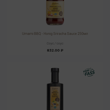
Umami BBQ - Honig Sriracha Sauce 250мл
Соус
/
соус
832.00 ₽