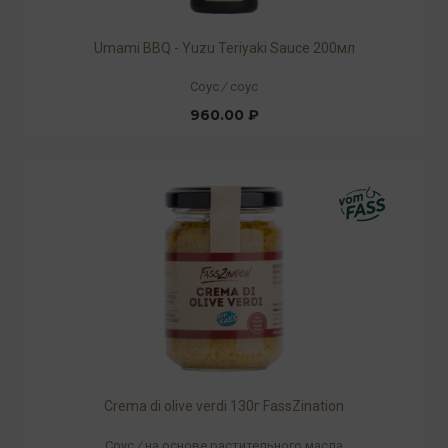
Umami BBQ - Yuzu Teriyaki Sauce 200мл
Соус
/
соус
960.00 ₽
Crema di olive verdi 130г FassZination
Соус
/
на основе растительного масла