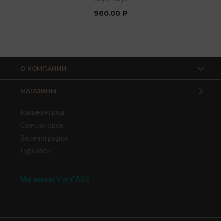
960.00 ₽
О КОМПАНИИ
МАГАЗИНЫ
Калининград
Светлогорск
Зеленоградск
Гурьевск
Магазины VomFASS