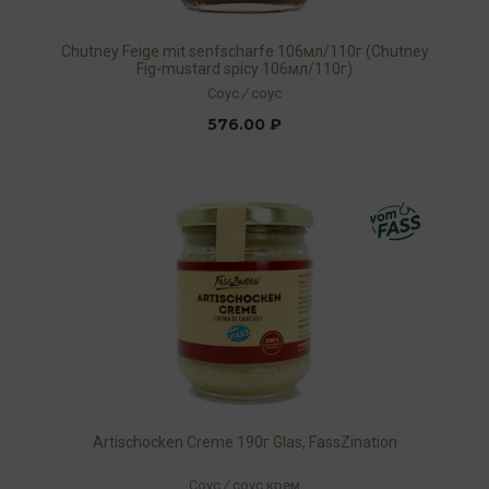
Chutney Feige mit senfscharfe 106мл/110г (Chutney
Fig-mustard spicy 106мл/110г)
Соус
/
соус
576.00 ₽
Artischocken Creme 190г Glas, FassZination
Соус
/
соус крем