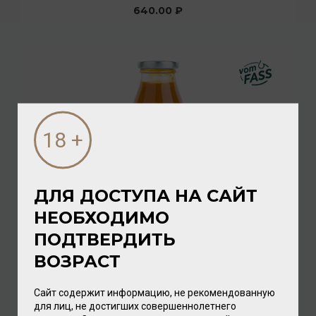
640.00 ₽
ДЛЯ ДОСТУПА НА САЙТ
НЕОБХОДИМО
Gourmet Pikantes Mango-Ketchup 250мл
ПОДТВЕРДИТЬ
Соус
/
фруктовый
ВОЗРАСТ
832.00 ₽
Сайт содержит информацию, не рекомендованную
для лиц, не достигших совершеннолетнего