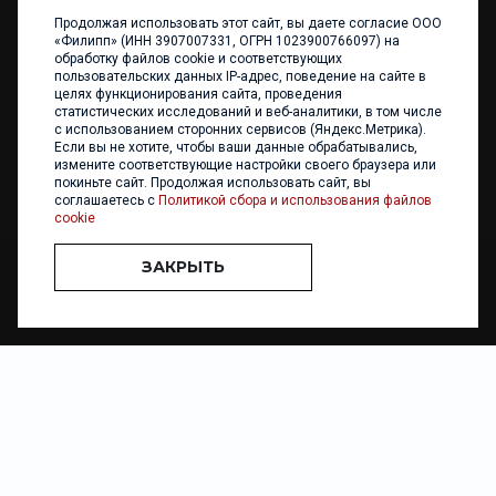
Продолжая использовать этот сайт, вы даете согласие ООО
+7 (4012) 960 898
«Филипп» (ИНН 3907007331, ОГРН 1023900766097) на
обработку файлов cookie и соответствующих
236017 Калининград,
пользовательских данных IP-адрес, поведение на сайте в
ул. Каштановая аллея, 47
целях функционирования сайта, проведения
Телефон: +7 4012 960 898,
статистических исследований и веб-аналитики, в том числе
+7 4012 960 856
с использованием сторонних сервисов (Яндекс.Метрика).
Если вы не хотите, чтобы ваши данные обрабатывались,
Написать нам
измените соответствующие настройки своего браузера или
покиньте сайт. Продолжая использовать сайт, вы
соглашаетесь с
Политикой сбора и использования файлов
cookie
ЗАКРЫТЬ
ООО «ФИЛИПП» © 2013 - 2026. Все права защищены
Разработка и
поддержка