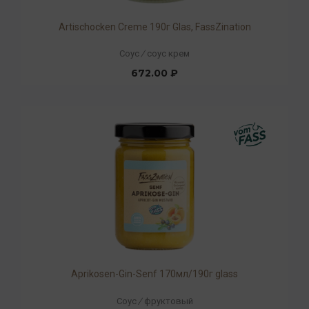
Artischocken Creme 190г Glas, FassZination
Соус
/
соус крем
672.00 ₽
Aprikosen-Gin-Senf 170мл/190г glass
Соус
/
фруктовый