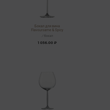
Бокал для вина
Flavoursame & Spicy
660мл
/
бокал
1 056.00 ₽