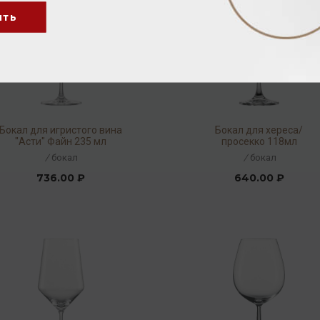
ить
Бокал для игристого вина
Бокал для хереса/
"Асти" Файн 235 мл
просекко 118мл
/
бокал
/
бокал
736.00 ₽
640.00 ₽