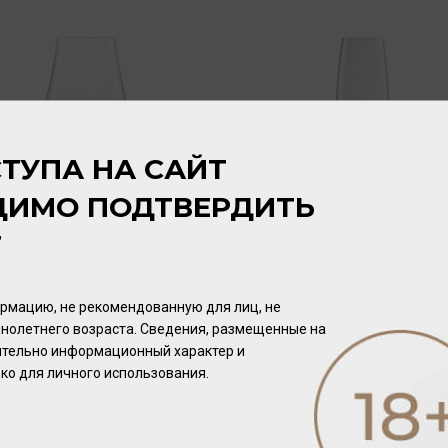
ТУПА НА САЙТ
ДИМО ПОДТВЕРДИТЬ
Т
Бокал Бургундское вино
Бокал для вина Sparkling
"Бон" Файн 657 мл
Wine 388мл
/
бокал
/
бокал
рмацию, не рекомендованную для лиц, не
688.00 ₽
1 520.00 ₽
нолетнего возраста. Сведения, размещенные на
чительно информационный характер и
ко для личного использования.