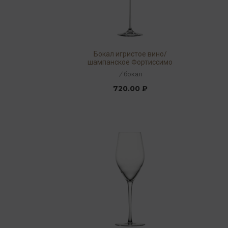
Бокал игристое вино/
шампанское Фортиссимо
240мл
/
бокал
720.00 ₽