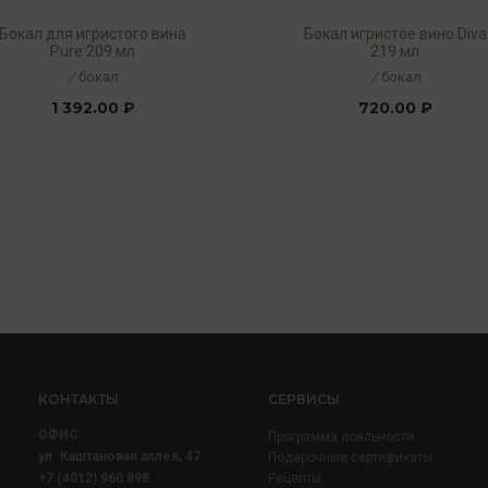
Бокал для игристого вина
Бокал игристое вино Diva
Pure 209 мл
219 мл
/
бокал
/
бокал
1 392.00 ₽
720.00 ₽
КОНТАКТЫ
СЕРВИСЫ
ОФИС
Программа лояльности
ул. Каштановая аллея, 47
Подарочные сертификаты
+7 (4012) 960 898
Рецепты