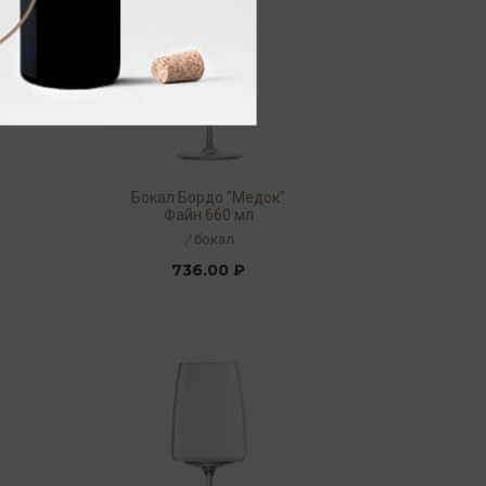
Бокал Бордо "Медок"
Файн 660 мл
/
бокал
736.00 ₽