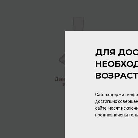
ДЛЯ ДОС
НЕОБХО
ВОЗРАС
Декантер для красного
вина Pure 0,75 л
/
декантер
Сайт содержит инфо
6 320.00 ₽
достигших совершен
сайте, носят исклю
предназначены толь