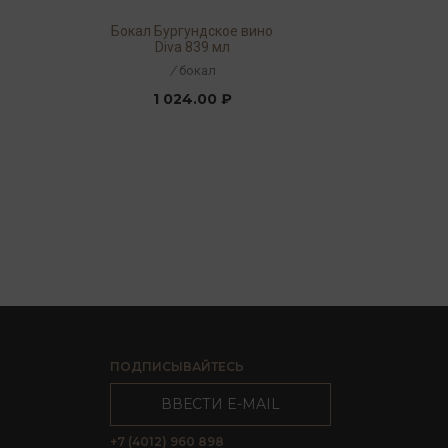
Бокал Бургундское вино
Diva 839 мл
/
бокал
1 024.00 ₽
ПОДПИСЫВАЙТЕСЬ
ВВЕСТИ E-MAIL
+7 (4012) 960 898