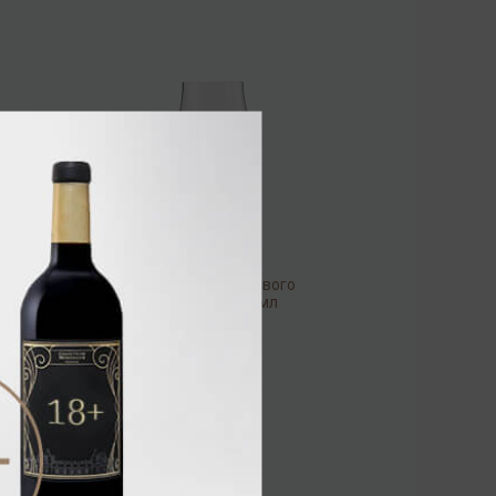
Бокал для крафтового
пива Basic 373 мл
/
бокал
422.40 ₽