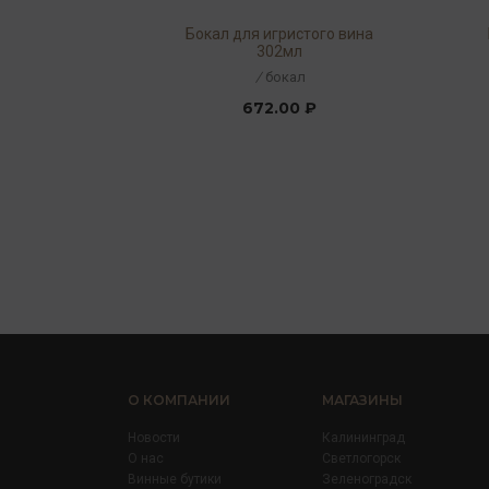
Бокал для игристого вина
302мл
/
бокал
672.00 ₽
О КОМПАНИИ
МАГАЗИНЫ
Новости
Калининград
О нас
Светлогорск
Винные бутики
Зеленоградск