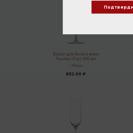
Подтверд
Бокал для белого вина
Рислинг Pure 300 мл
/
бокал
832.00 ₽