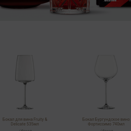
Бокал для вина Fruity &
Бокал Бургундское вино
Delicate 535мл
Фортиссимо 740мл
/
бокал
/
бокал