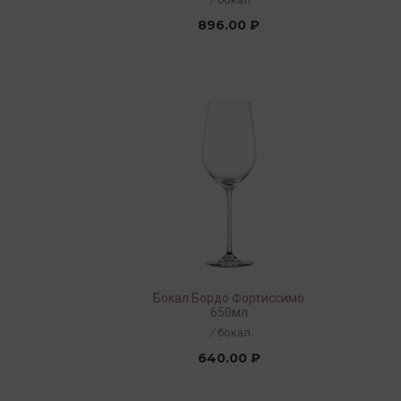
896.00 ₽
Бокал Бордо Фортиссимо
650мл
/
бокал
640.00 ₽