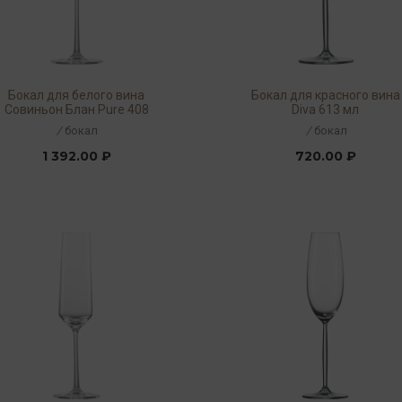
Бокал для белого вина
Бокал для красного вина
Совиньон Блан Pure 408
Diva 613 мл
мл
/
бокал
/
бокал
1 392.00 ₽
720.00 ₽