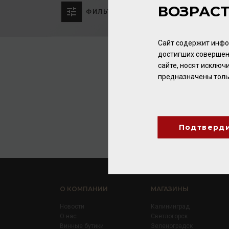
ВОЗРАС
ФИЛЬТР
Сайт содержит инфо
достигших совершен
сайте, носят исклю
предназначены толь
Подтверд
О КОМПАНИИ
МАГАЗИНЫ
Новости
Калининград
О нас
Светлогорск
Винные бутики
Зеленоградск