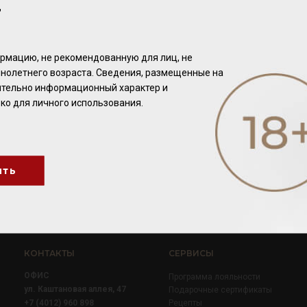
Т
рмацию, не рекомендованную для лиц, не
нолетнего возраста. Сведения, размещенные на
чительно информационный характер и
ко для личного использования.
ить
КОНТАКТЫ
СЕРВИСЫ
ОФИС
Программа лояльности
ул. Каштановая аллея, 47
Подарочные сертификаты
+7 (4012) 960 898
Рецепты