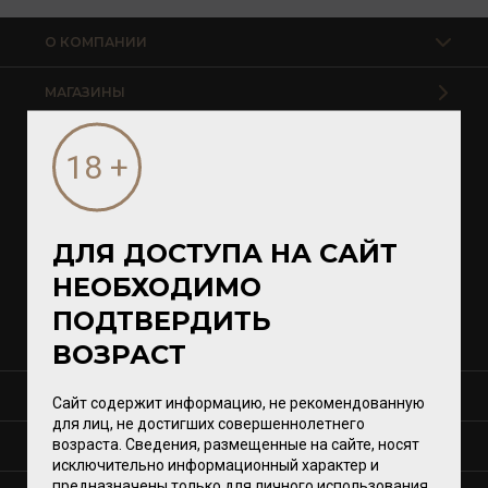
О КОМПАНИИ
МАГАЗИНЫ
Калининград
Светлогорск
Зеленоградск
Гурьевск
ДЛЯ ДОСТУПА НА САЙТ
НЕОБХОДИМО
Магазины VomFASS
ПОДТВЕРДИТЬ
ВОЗРАСТ
СЕРВИСЫ
Сайт содержит информацию, не рекомендованную
для лиц, не достигших совершеннолетнего
возраста. Сведения, размещенные на сайте, носят
КОНТАКТЫ
исключительно информационный характер и
предназначены только для личного использования.