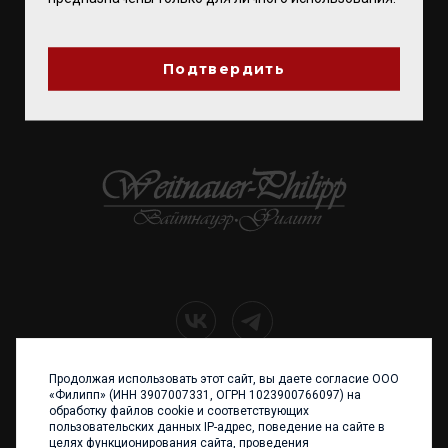
ПОДПИСЫВАЙТЕСЬ
Подтвердить
ВВЕСТИ E-MAIL
Продолжая использовать этот сайт, вы даете согласие ООО
+7 (4012) 960 898
«Филипп» (ИНН 3907007331, ОГРН 1023900766097) на
обработку файлов cookie и соответствующих
236017 Калининград,
пользовательских данных IP-адрес, поведение на сайте в
ул. Каштановая аллея, 47
целях функционирования сайта, проведения
Телефон: +7 4012 960 898,