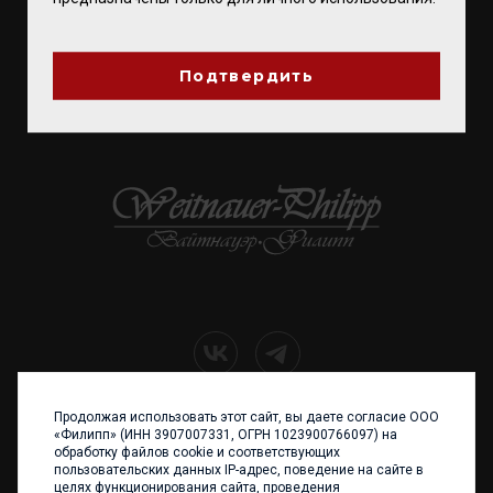
ПОДПИСЫВАЙТЕСЬ
Подтвердить
ВВЕСТИ E-MAIL
Продолжая использовать этот сайт, вы даете согласие ООО
+7 (4012) 960 898
«Филипп» (ИНН 3907007331, ОГРН 1023900766097) на
обработку файлов cookie и соответствующих
236017 Калининград,
пользовательских данных IP-адрес, поведение на сайте в
ул. Каштановая аллея, 47
целях функционирования сайта, проведения
Телефон: +7 4012 960 898,