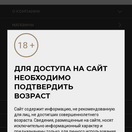
О КОМПАНИИ
МАГАЗИНЫ
Калининград
Светлогорск
Зеленоградск
Гурьевск
ДЛЯ ДОСТУПА НА САЙТ
НЕОБХОДИМО
Магазины VomFASS
ПОДТВЕРДИТЬ
ВОЗРАСТ
СЕРВИСЫ
Сайт содержит информацию, не рекомендованную
для лиц, не достигших совершеннолетнего
возраста. Сведения, размещенные на сайте, носят
КОНТАКТЫ
исключительно информационный характер и
предназначены только для личного использования.