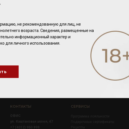
Т
рмацию, не рекомендованную для лиц, не
нолетнего возраста. Сведения, размещенные на
чительно информационный характер и
ко для личного использования.
ить
КОНТАКТЫ
СЕРВИСЫ
ОФИС
Программа лояльности
ул. Каштановая аллея, 47
Подарочные сертификаты
+7 (4012) 960 898
Рецепты