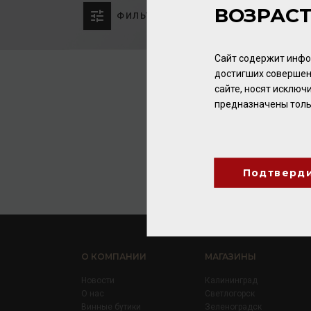
ВОЗРАС
ФИЛЬТР
Сайт содержит инфо
достигших совершен
сайте, носят исклю
предназначены толь
Подтверд
О КОМПАНИИ
МАГАЗИНЫ
Новости
Калининград
О нас
Светлогорск
Винные бутики
Зеленоградск