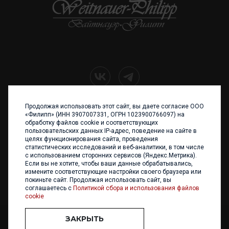
Продолжая использовать этот сайт, вы даете согласие ООО
+7 (4012) 960 898
«Филипп» (ИНН 3907007331, ОГРН 1023900766097) на
обработку файлов cookie и соответствующих
236017 Калининград,
пользовательских данных IP-адрес, поведение на сайте в
ул. Каштановая аллея, 47
целях функционирования сайта, проведения
Телефон: +7 4012 960 898,
статистических исследований и веб-аналитики, в том числе
+7 4012 960 856
с использованием сторонних сервисов (Яндекс.Метрика).
Если вы не хотите, чтобы ваши данные обрабатывались,
Написать нам
измените соответствующие настройки своего браузера или
покиньте сайт. Продолжая использовать сайт, вы
соглашаетесь с
Политикой сбора и использования файлов
cookie
ЗАКРЫТЬ
ООО «ФИЛИПП» © 2013 - 2026. Все права защищены